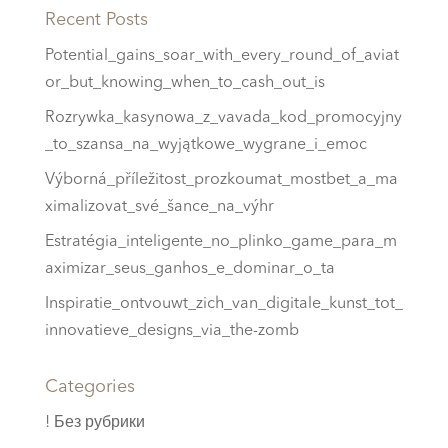
Recent Posts
Potential_gains_soar_with_every_round_of_aviat
or_but_knowing_when_to_cash_out_is
Rozrywka_kasynowa_z_vavada_kod_promocyjny
_to_szansa_na_wyjątkowe_wygrane_i_emoc
Výborná_příležitost_prozkoumat_mostbet_a_ma
ximalizovat_své_šance_na_výhr
Estratégia_inteligente_no_plinko_game_para_m
aximizar_seus_ganhos_e_dominar_o_ta
Inspiratie_ontvouwt_zich_van_digitale_kunst_tot_
innovatieve_designs_via_the-zomb
Categories
! Без рубрики