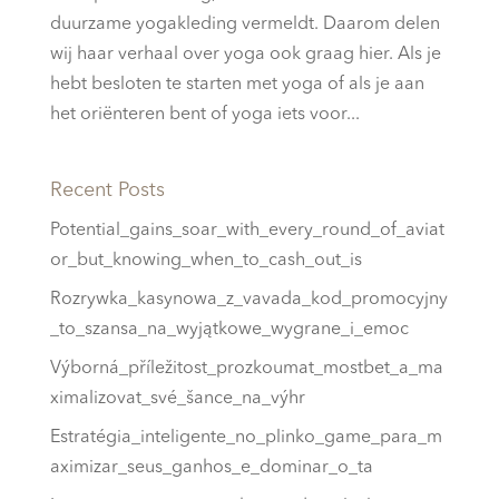
duurzame yogakleding vermeldt. Daarom delen
wij haar verhaal over yoga ook graag hier. Als je
hebt besloten te starten met yoga of als je aan
het oriënteren bent of yoga iets voor...
Recent Posts
Potential_gains_soar_with_every_round_of_aviat
or_but_knowing_when_to_cash_out_is
Rozrywka_kasynowa_z_vavada_kod_promocyjny
_to_szansa_na_wyjątkowe_wygrane_i_emoc
Výborná_příležitost_prozkoumat_mostbet_a_ma
ximalizovat_své_šance_na_výhr
Estratégia_inteligente_no_plinko_game_para_m
aximizar_seus_ganhos_e_dominar_o_ta