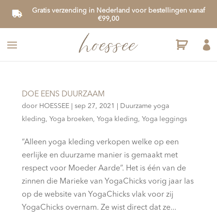
Gratis verzending in Nederland voor bestellingen vanaf
€99,00

DOE EENS DUURZAAM
door
HOESSEE
|
sep 27, 2021
|
Duurzame yoga
kleding
,
Yoga broeken
,
Yoga kleding
,
Yoga leggings
“Alleen yoga kleding verkopen welke op een
eerlijke en duurzame manier is gemaakt met
respect voor Moeder Aarde”. Het is één van de
zinnen die Marieke van YogaChicks vorig jaar las
op de website van YogaChicks vlak voor zij
YogaChicks overnam. Ze wist direct dat ze...