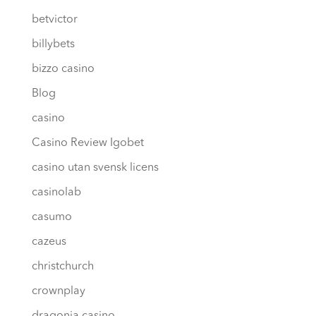
betvictor
billybets
bizzo casino
Blog
casino
Casino Review Igobet
casino utan svensk licens
casinolab
casumo
cazeus
christchurch
crownplay
dragonia casino