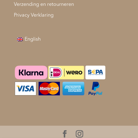
Verzending en retourneren
Privacy Verklaring
English
Betaalmethodes