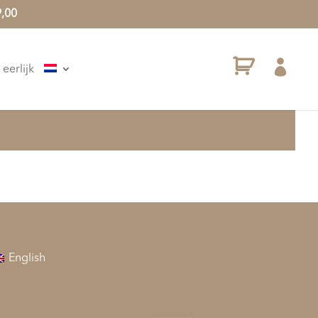
9,00

eerlijk
English
taalmethodes