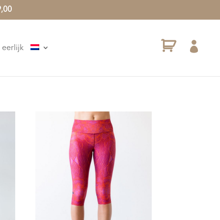
9,00

eerlijk