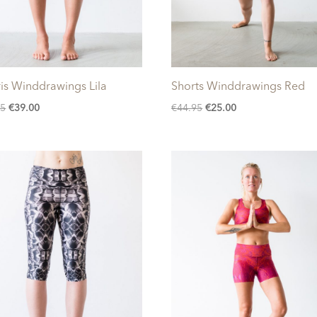
is Winddrawings Lila
Shorts Winddrawings Red
Oorspronkelijke
Huidige
Oorspronkelijke
Huidige
95
€
39.00
€
44.95
€
25.00
prijs
prijs
prijs
prijs
was:
is:
was:
is:
€72.95.
€39.00.
€44.95.
€25.00.