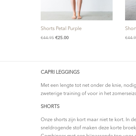
Shorts Petal Purple
Shor
Oorspronkelijke
Huidige
€
44.95
€
25.00
€
44.
prijs
prijs
was:
is:
€44.95.
€25.00.
CAPRI LEGGINGS
Met een lengte tot net onder de knie, nodig
zweterige training of voor in het zomerseiz
SHORTS
Onze shorts zijn kort maar niet te kort. In 
sneldrogende stof maken deze korte broekje