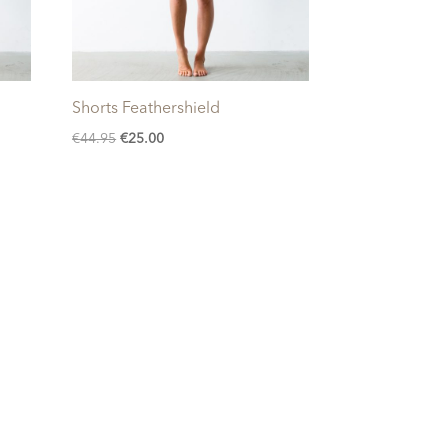
Shorts Feathershield
Oorspronkelijke
Huidige
€
44.95
€
25.00
prijs
prijs
was:
is:
€44.95.
€25.00.