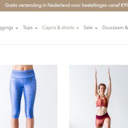
Gratis verzending in Nederland voor bestellingen vanaf €9
ggings
Tops
Capris & shorts
Sale
Duurzaam & 