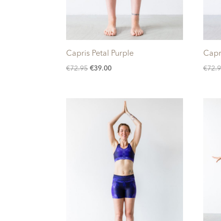
Capris Petal Purple
Capr
Oorspronkelijke
Huidige
€
72.95
€
39.00
€
72.
prijs
prijs
was:
is:
€72.95.
€39.00.