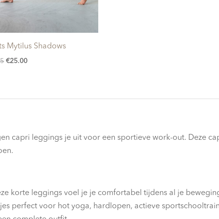
ts Mytilus Shadows
Oorspronkelijke
Huidige
95
€
25.00
prijs
prijs
was:
is:
€44.95.
€25.00.
en capri leggings je uit voor een sportieve work-out. Deze cap
oen.
deze korte leggings voel je je comfortabel tijdens al je bewegin
s perfect voor hot yoga, hardlopen, actieve sportschooltrain