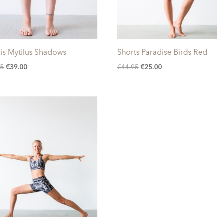
is Mytilus Shadows
Shorts Paradise Birds Red
Oorspronkelijke
Huidige
Oorspronkelijke
Huidige
95
€
39.00
€
44.95
€
25.00
prijs
prijs
prijs
prijs
was:
is:
was:
is:
€72.95.
€39.00.
€44.95.
€25.00.