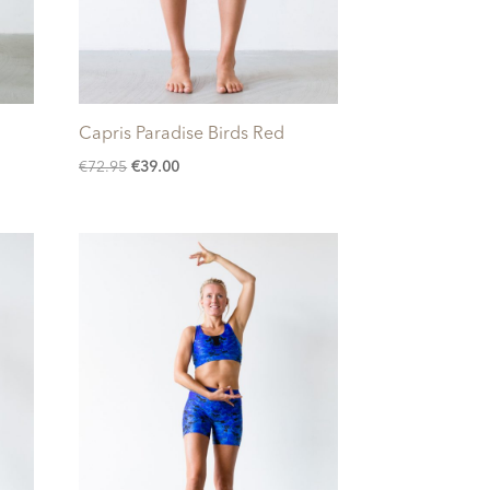
Capris Paradise Birds Red
Oorspronkelijke
Huidige
€
72.95
€
39.00
prijs
prijs
was:
is:
€72.95.
€39.00.