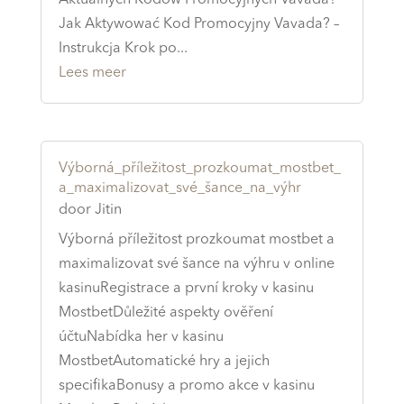
Aktualnych Kodów Promocyjnych Vavada?
Jak Aktywować Kod Promocyjny Vavada? –
Instrukcja Krok po...
Lees meer
Výborná_příležitost_prozkoumat_mostbet_
a_maximalizovat_své_šance_na_výhr
door
Jitin
Výborná příležitost prozkoumat mostbet a
maximalizovat své šance na výhru v online
kasinuRegistrace a první kroky v kasinu
MostbetDůležité aspekty ověření
účtuNabídka her v kasinu
MostbetAutomatické hry a jejich
specifikaBonusy a promo akce v kasinu