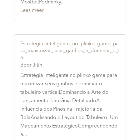
MostbetPodmínky...
Lees meer
Estratégia_inteligente_no_plinko_game_pa
ra_maximizar_seus_ganhos_e_dominar_o_t
a
door
Jitin
Estratégia inteligente no plinko game para
maximizar seus ganhos e dominar o
tabuleiro verticalDominando a Arte do
Lançamento: Um Guia DetalhadoA
Influência dos Pinos na Trajetória da
BolaAnalisando o Layout do Tabuleiro: Um
Mapeamento EstratégicoCompreendendo
a...