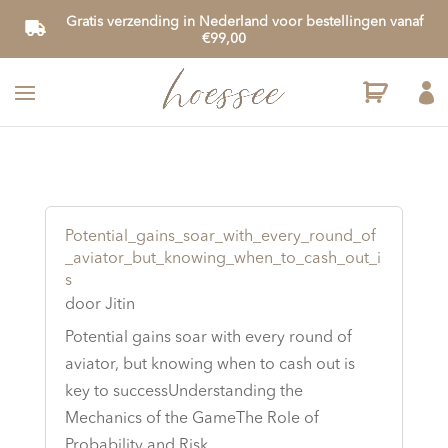
Gratis verzending in Nederland voor bestellingen vanaf
€99,00

Potential_gains_soar_with_every_round_of
_aviator_but_knowing_when_to_cash_out_i
s
door
Jitin
Potential gains soar with every round of
aviator, but knowing when to cash out is
key to successUnderstanding the
Mechanics of the GameThe Role of
Probability and Risk