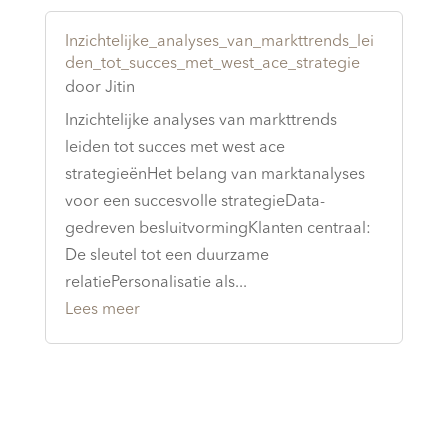
Inzichtelijke_analyses_van_markttrends_lei
den_tot_succes_met_west_ace_strategie
door
Jitin
Inzichtelijke analyses van markttrends
leiden tot succes met west ace
strategieënHet belang van marktanalyses
voor een succesvolle strategieData-
gedreven besluitvormingKlanten centraal:
De sleutel tot een duurzame
relatiePersonalisatie als...
Lees meer