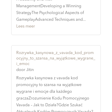
ManagementDeveloping a Winning
StrategyThe Psychological Aspects of
GameplayAdvanced Techniques and...
Lees meer
Rozrywka_kasynowa_z_vavada_kod_prom
ocyjny_to_szansa_na_wyjątkowe_wygrane_
i_emoc
door
Jitin
Rozrywka kasynowa z vavada kod
promocyjny to szansa na wyjątkowe
wygrane i emocje dla każdego
graczaZrozumienie Kodu Promocyjnego
Vavada – Jak to Działa?Gdzie Szukać