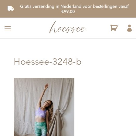
Gratis verzending in Nederland voor bestellingen vanaf
€99,00

Hoessee-3248-b