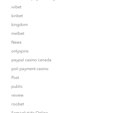
ivibet
kinbet
kingdom
melbet
News
onlyspins
paypal casino canada
poli payment casino
Post
public
review
roobet