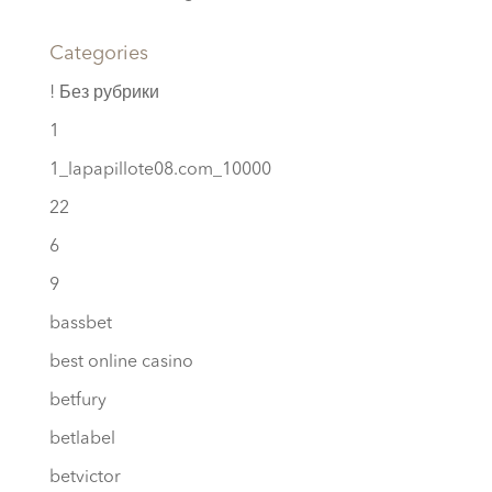
Categories
! Без рубрики
1
1_lapapillote08.com_10000
22
6
9
bassbet
best online casino
betfury
betlabel
betvictor