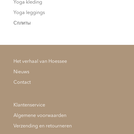
Yoga kleding
Yoga leggings
Сплиты
Het verhaal van Hoessee
Nieuws
Contact
Klantenservice
Algemene voorwaarden
Verzending en retourneren