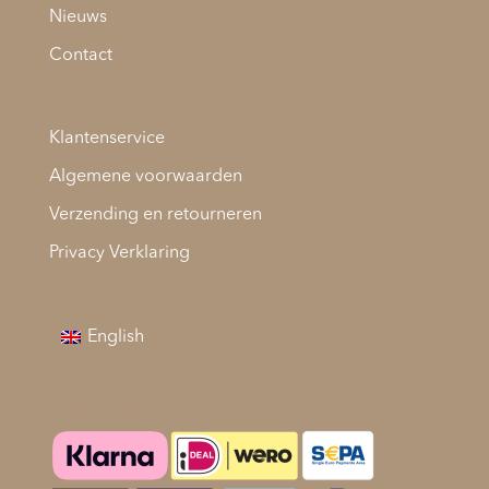
Nieuws
Contact
Klantenservice
Algemene voorwaarden
Verzending en retourneren
Privacy Verklaring
English
Betaalmethodes