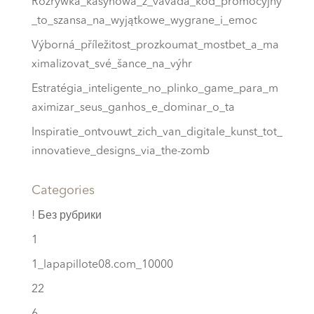
Rozrywka_kasynowa_z_vavada_kod_promocyjny
_to_szansa_na_wyjątkowe_wygrane_i_emoc
Výborná_příležitost_prozkoumat_mostbet_a_ma
ximalizovat_své_šance_na_výhr
Estratégia_inteligente_no_plinko_game_para_m
aximizar_seus_ganhos_e_dominar_o_ta
Inspiratie_ontvouwt_zich_van_digitale_kunst_tot_
innovatieve_designs_via_the-zomb
Categories
! Без рубрики
1
1_lapapillote08.com_10000
22
6