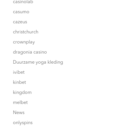
casinolab
casumo
cazeus
christchurch
crownplay
dragonia casino
Duurzame yoga kleding
ivibet
kinbet
kingdom
melbet
News
onlyspins