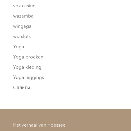
vox casino
wazamba
wingaga
wiz slots
Yoga
Yoga broeken
Yoga kleding
Yoga leggings
Сплиты
Het verhaal van Hoessee