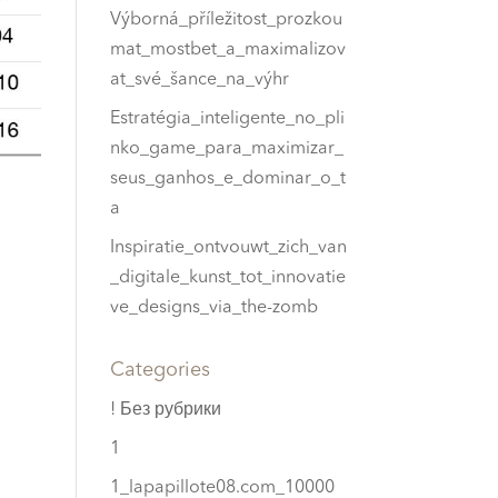
Výborná_příležitost_prozkou
mat_mostbet_a_maximalizov
at_své_šance_na_výhr
Estratégia_inteligente_no_pli
nko_game_para_maximizar_
seus_ganhos_e_dominar_o_t
a
Inspiratie_ontvouwt_zich_van
_digitale_kunst_tot_innovatie
ve_designs_via_the-zomb
Categories
! Без рубрики
1
1_lapapillote08.com_10000