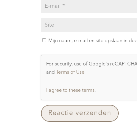
Mijn naam, e-mail en site opslaan in de
For security, use of Google's reCAPTCHA 
and
Terms of Use
.
I agree to these terms
.