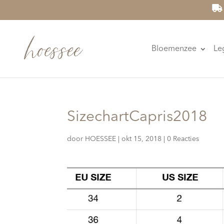
Bloemenzee
Le
SizechartCapris2018
door
HOESSEE
|
okt 15, 2018
|
0 Reacties