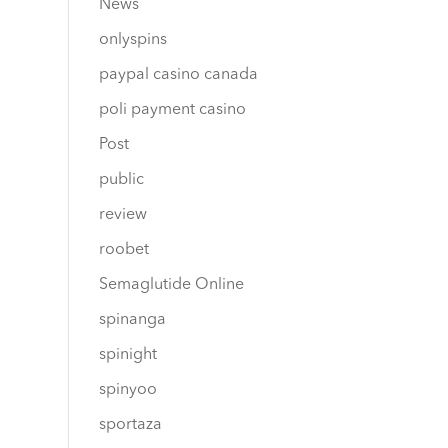
News
onlyspins
paypal casino canada
poli payment casino
Post
public
review
roobet
Semaglutide Online
spinanga
spinight
spinyoo
sportaza