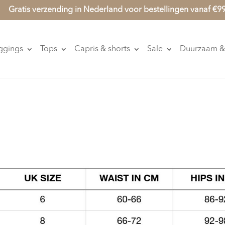
Gratis verzending in Nederland voor bestellingen vanaf €9
ggings
Tops
Capris & shorts
Sale
Duurzaam & 