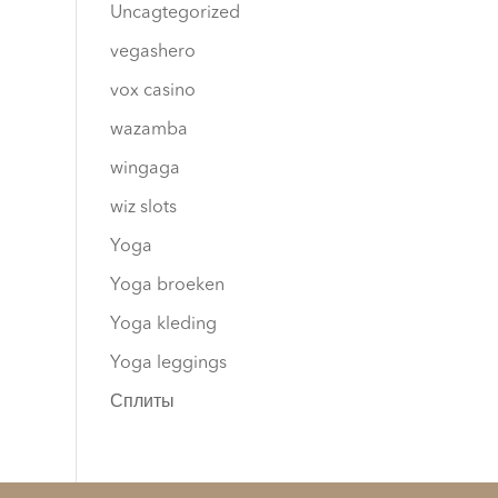
Uncagtegorized
vegashero
vox casino
wazamba
wingaga
wiz slots
Yoga
Yoga broeken
Yoga kleding
Yoga leggings
Сплиты