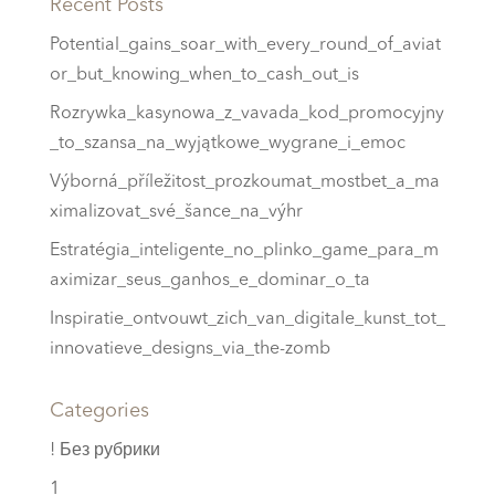
Recent Posts
Potential_gains_soar_with_every_round_of_aviat
or_but_knowing_when_to_cash_out_is
Rozrywka_kasynowa_z_vavada_kod_promocyjny
_to_szansa_na_wyjątkowe_wygrane_i_emoc
Výborná_příležitost_prozkoumat_mostbet_a_ma
ximalizovat_své_šance_na_výhr
Estratégia_inteligente_no_plinko_game_para_m
aximizar_seus_ganhos_e_dominar_o_ta
Inspiratie_ontvouwt_zich_van_digitale_kunst_tot_
innovatieve_designs_via_the-zomb
Categories
! Без рубрики
1