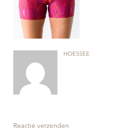
HOESSEE
Reactie verzenden