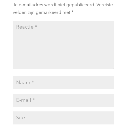
Je e-mailadres wordt niet gepubliceerd.
Vereiste
velden zijn gemarkeerd met
*