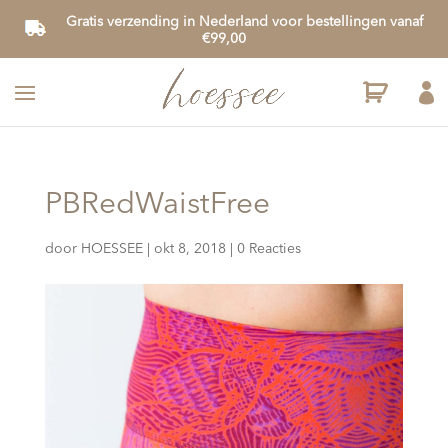
Gratis verzending in Nederland voor bestellingen vanaf
€99,00

PBRedWaistFree
door
HOESSEE
|
okt 8, 2018
|
0 Reacties