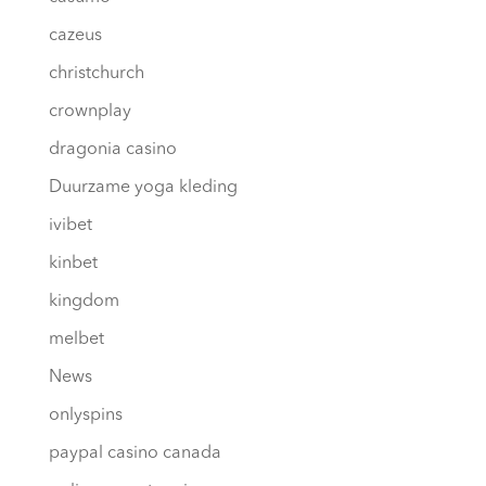
cazeus
christchurch
crownplay
dragonia casino
Duurzame yoga kleding
ivibet
kinbet
kingdom
melbet
News
onlyspins
paypal casino canada