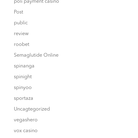
poli payment casino
Post
public
review
roobet
Semaglutide Online
spinanga
spinight
spinyoo
sportaza
Uncagtegorized
vegashero
vox casino