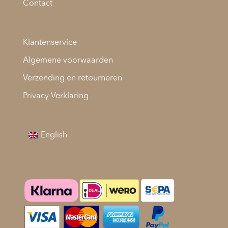
Contact
Klantenservice
Algemene voorwaarden
Verzending en retourneren
Privacy Verklaring
English
Betaalmethodes