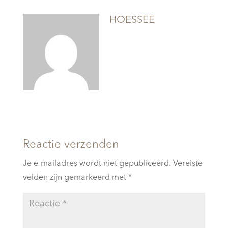
HOESSEE
Reactie verzenden
Je e-mailadres wordt niet gepubliceerd.
Vereiste
velden zijn gemarkeerd met
*