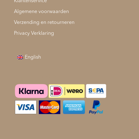
Klantenservice
Algemene voorwaarden
Verzending en retourneren
Privacy Verklaring
English
Betaalmethodes