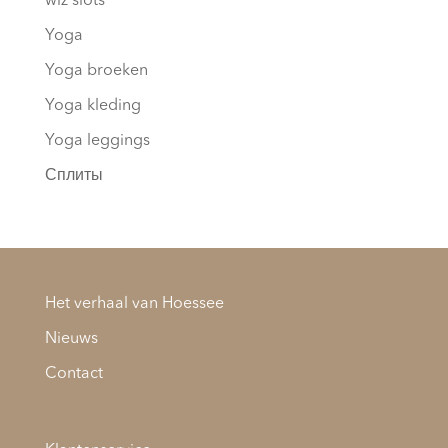
wiz slots
Yoga
Yoga broeken
Yoga kleding
Yoga leggings
Сплиты
Het verhaal van Hoessee
Nieuws
Contact