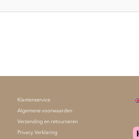
Klantenservice
Algemene voorwaarden
Be
Verzending en retourneren
Privacy Verklaring