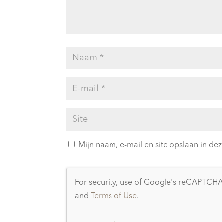
Mijn naam, e-mail en site opslaan in de
For security, use of Google's reCAPTCHA 
and
Terms of Use
.