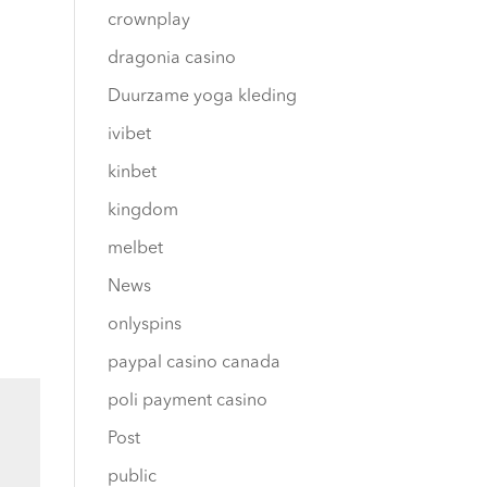
crownplay
dragonia casino
Duurzame yoga kleding
ivibet
kinbet
kingdom
melbet
News
onlyspins
paypal casino canada
poli payment casino
Post
public