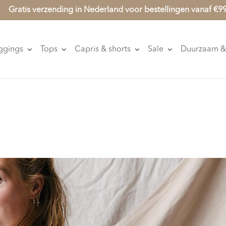
Gratis verzending in Nederland voor bestellingen vanaf €9
ggings
Tops
Capris & shorts
Sale
Duurzaam & 