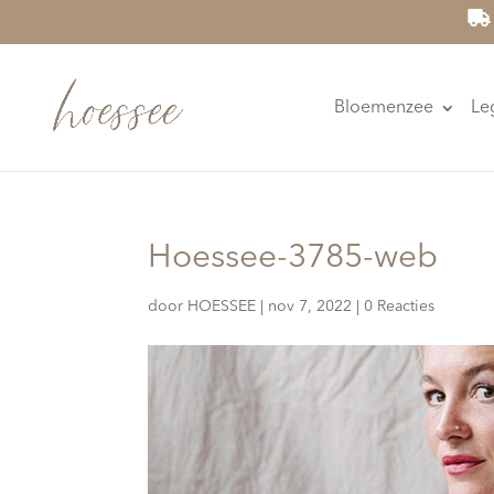
Bloemenzee
Le
Hoessee-3785-web
door
HOESSEE
|
nov 7, 2022
|
0 Reacties