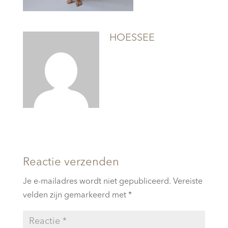
HOESSEE
Reactie verzenden
Je e-mailadres wordt niet gepubliceerd.
Vereiste
velden zijn gemarkeerd met
*