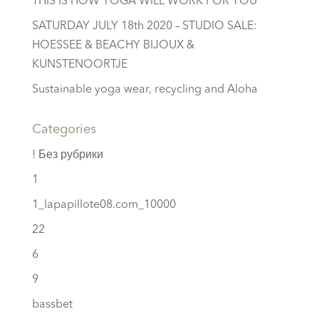
THIS IS HOW YOGA WILL WORK FOR YOU
SATURDAY JULY 18th 2020 – STUDIO SALE:
HOESSEE & BEACHY BIJOUX &
KUNSTENOORTJE
Sustainable yoga wear, recycling and Aloha
Categories
! Без рубрики
1
1_lapapillote08.com_10000
22
6
9
bassbet