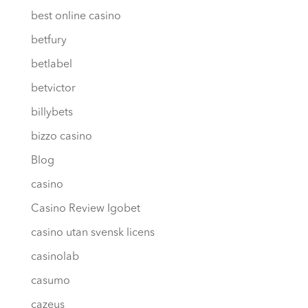
best online casino
betfury
betlabel
betvictor
billybets
bizzo casino
Blog
casino
Casino Review Igobet
casino utan svensk licens
casinolab
casumo
cazeus