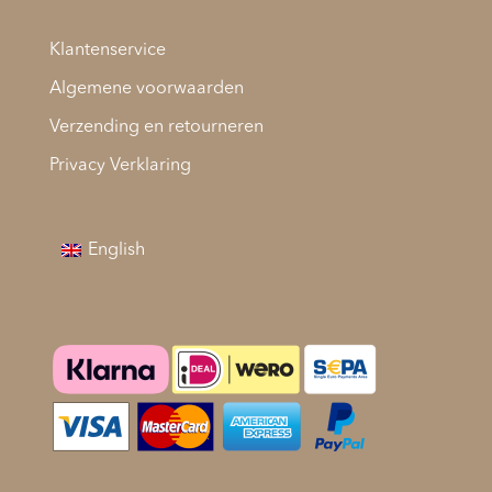
Klantenservice
Algemene voorwaarden
Verzending en retourneren
Privacy Verklaring
English
Betaalmethodes