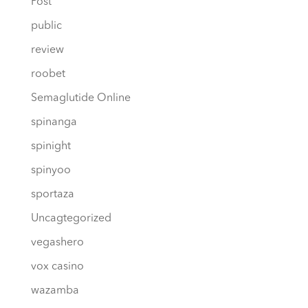
Post
public
review
roobet
Semaglutide Online
spinanga
spinight
spinyoo
sportaza
Uncagtegorized
vegashero
vox casino
wazamba