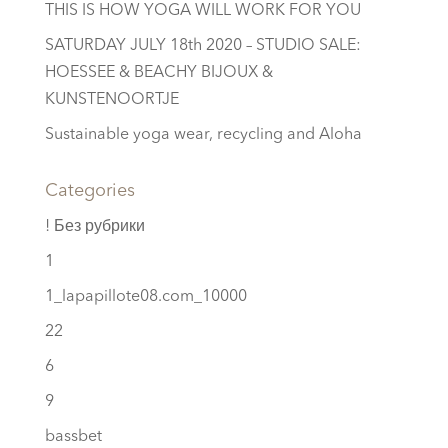
THIS IS HOW YOGA WILL WORK FOR YOU
SATURDAY JULY 18th 2020 – STUDIO SALE:
HOESSEE & BEACHY BIJOUX &
KUNSTENOORTJE
Sustainable yoga wear, recycling and Aloha
Categories
! Без рубрики
1
1_lapapillote08.com_10000
22
6
9
bassbet