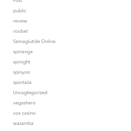
Post
public
review
roobet
Semaglutide Online
spinanga
spinight
spinyoo
sportaza
Uncagtegorized
vegashero
vox casino
wazamba