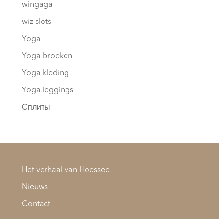
wingaga
wiz slots
Yoga
Yoga broeken
Yoga kleding
Yoga leggings
Сплиты
Het verhaal van Hoessee
Nieuws
Contact