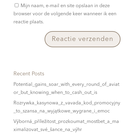
Mijn naam, e-mail en site opslaan in deze
browser voor de volgende keer wanneer ik een
reactie plaats.
Recent Posts
Potential_gains_soar_with_every_round_of_aviat
or_but_knowing_when_to_cash_out_is
Rozrywka_kasynowa_z_vavada_kod_promocyjny
_to_szansa_na_wyjątkowe_wygrane_i_emoc
Výborná_příležitost_prozkoumat_mostbet_a_ma
ximalizovat_své_šance_na_výhr