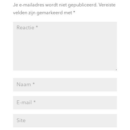
Je e-mailadres wordt niet gepubliceerd.
Vereiste
velden zijn gemarkeerd met
*