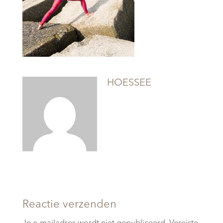
HOESSEE
Reactie verzenden