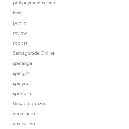
poli payment casino
Post
public
review
roobet
Semaglutide Online
spinanga
spinight
spinyoo
sportaza
Uncagtegorized
vegashero
vox casino