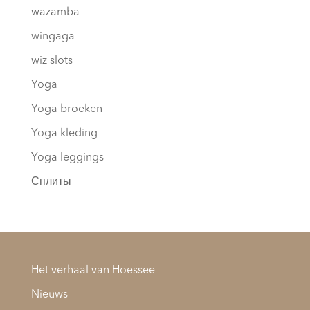
wazamba
wingaga
wiz slots
Yoga
Yoga broeken
Yoga kleding
Yoga leggings
Сплиты
Het verhaal van Hoessee
Nieuws