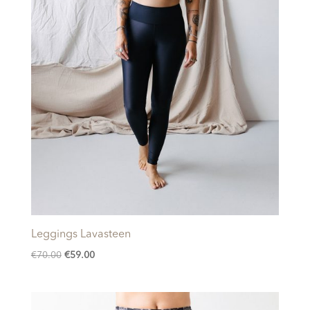
Leggings Lavasteen
Oorspronkelijke
Huidige
€
70.00
€
59.00
prijs
prijs
was:
is:
€70.00.
€59.00.