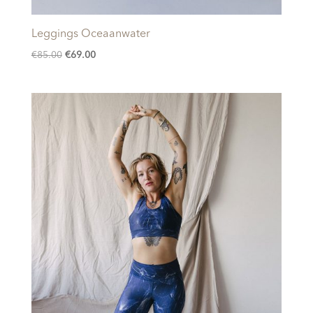
Leggings Oceaanwater
Oorspronkelijke
Huidige
€
85.00
€
69.00
prijs
prijs
was:
is:
€85.00.
€69.00.