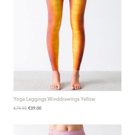
Yoga Leggings Winddrawings Yellow
Oorspronkelijke
Huidige
€
79.95
€
39.00
prijs
prijs
was:
is:
€79.95.
€39.00.