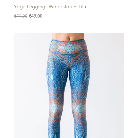
Yoga Leggings Woodstories Lila
Oorspronkelijke
Huidige
€
79.95
€
49.00
prijs
prijs
was:
is:
€79.95.
€49.00.