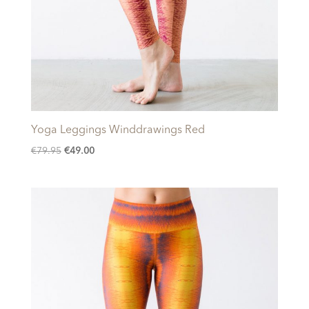
Yoga Leggings Winddrawings Red
Oorspronkelijke
Huidige
€
79.95
€
49.00
prijs
prijs
was:
is:
€79.95.
€49.00.