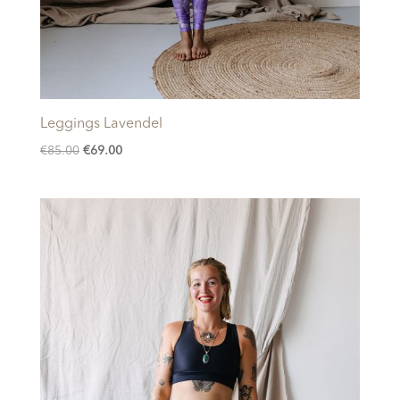
Leggings Lavendel
Oorspronkelijke
Huidige
€
85.00
€
69.00
prijs
prijs
was:
is:
€85.00.
€69.00.