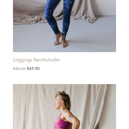
Leggings Nachtvlinder
Oorspronkelijke
Huidige
€
85.00
€
69.00
prijs
prijs
was:
is:
€85.00.
€69.00.