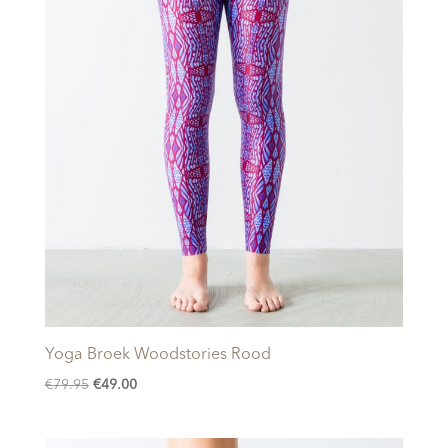
Yoga Broek Woodstories Rood
Oorspronkelijke
Huidige
€
79.95
€
49.00
prijs
prijs
was:
is: