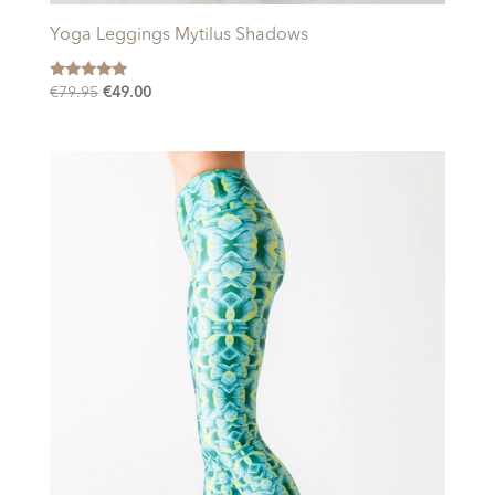
Yoga Leggings Mytilus Shadows
Gewaardeerd
Oorspronkelijke
Huidige
€
79.95
€
49.00
5.00
prijs
prijs
uit 5
was:
is:
€79.95.
€49.00.