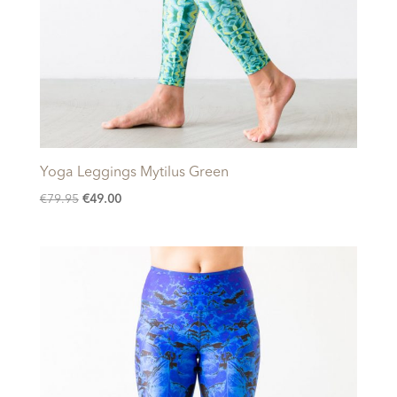
Yoga Leggings Mytilus Green
Oorspronkelijke
Huidige
€
79.95
€
49.00
prijs
prijs
was:
is:
€79.95.
€49.00.