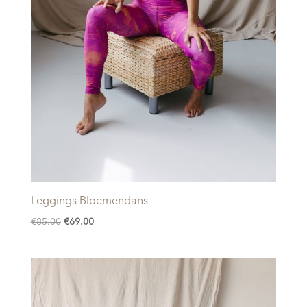
Leggings Bloemendans
Oorspronkelijke
Huidige
€
85.00
€
69.00
prijs
prijs
was:
is:
€85.00.
€69.00.