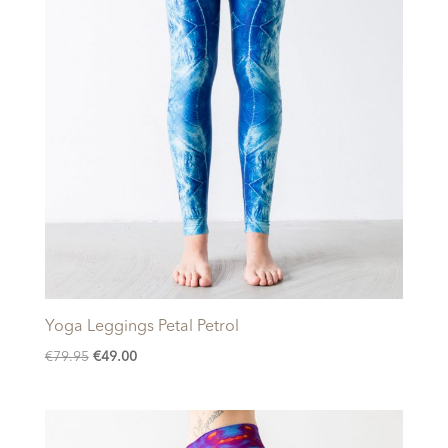
Yoga Leggings Petal Petrol
Oorspronkelijke
Huidige
€
79.95
€
49.00
prijs
prijs
was:
is:
€79.95.
€49.00.