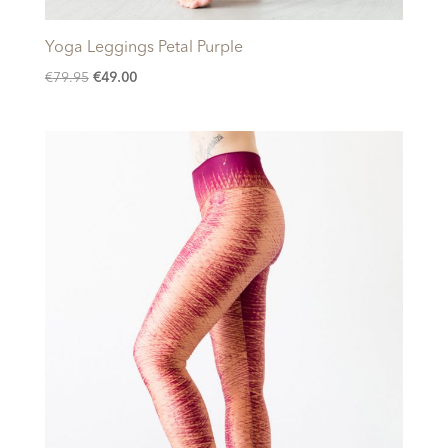
Yoga Leggings Petal Purple
Oorspronkelijke
Huidige
€
79.95
€
49.00
prijs
prijs
was:
is:
€79.95.
€49.00.