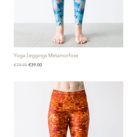
Yoga Leggings Metamorfose
Oorspronkelijke
Huidige
€
79.95
€
39.00
prijs
prijs
was:
is:
€79.95.
€39.00.