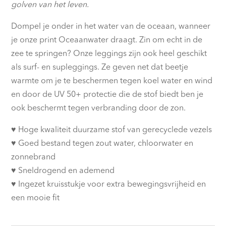
€85.00.
€69.00.
golven van het leven.
Dompel je onder in het water van de oceaan, wanneer
je onze print Oceaanwater draagt. Zin om echt in de
zee te springen? Onze leggings zijn ook heel geschikt
als surf- en supleggings. Ze geven net dat beetje
warmte om je te beschermen tegen koel water en wind
en door de UV 50+ protectie die de stof biedt ben je
ook beschermt tegen verbranding door de zon.
♥︎ Hoge kwaliteit duurzame stof van gerecyclede vezels
♥︎ Goed bestand tegen zout water, chloorwater en
zonnebrand
♥︎ Sneldrogend en ademend
♥︎ Ingezet kruisstukje voor extra bewegingsvrijheid en
een mooie fit