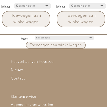
was:
is:
Maat
Maat
€35.00.
€29.00.
Toevoegen aan
Toevoegen aan
winkelwagen
winkelwagen
Maat
Toevoegen aan winkelwagen
Het verhaal van Hoessee
Nieuws
Contact
Klantenservice
Algemene voorwaarden