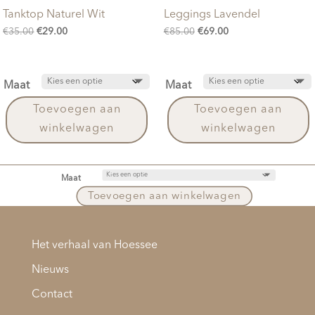
Tanktop Naturel Wit
Leggings Lavendel
Oorspronkelijke
Huidige
Oorspronkelijke
Huidige
€
35.00
€
29.00
€
85.00
€
69.00
prijs
prijs
prijs
prijs
was:
is:
was:
is:
Maat
Maat
€35.00.
€29.00.
€85.00.
€69.00.
Toevoegen aan
Toevoegen aan
winkelwagen
winkelwagen
Maat
Toevoegen aan winkelwagen
Het verhaal van Hoessee
Nieuws
Contact