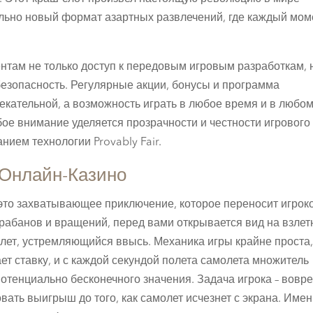
льно новый формат азартных развлечений, где каждый мом
нтам не только доступ к передовым игровым разработкам, 
безопасность. Регулярные акции, бонусы и программа
екательной, а возможность играть в любое время и в любо
бое внимание уделяется прозрачности и честности игрового
нием технологии Provably Fair.
 Онлайн-Казино
т, это захватывающее приключение, которое переносит игрок
рабанов и вращений, перед вами открывается вид на взле
олет, устремляющийся ввысь. Механика игры крайне проста,
ет ставку, и с каждой секундой полета самолета множитель
 потенциально бесконечного значения. Задача игрока – вовр
вать выигрыш до того, как самолет исчезнет с экрана. Име