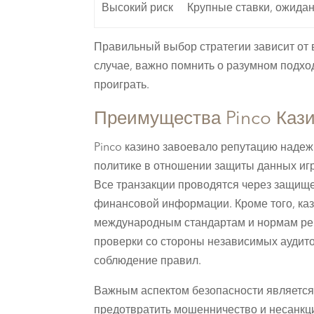
Высокий риск
Крупные ставки, ожидан
Правильный выбор стратегии зависит от в
случае, важно помнить о разумном подход
проиграть.
Преимущества Pinco Кази
Pinco казино завоевало репутацию надеж
политике в отношении защиты данных иг
Все транзакции проводятся через защище
финансовой информации. Кроме того, каз
международным стандартам и нормам регу
проверки со стороны независимых аудито
соблюдение правил.
Важным аспектом безопасности является
предотвратить мошенничество и несанкци