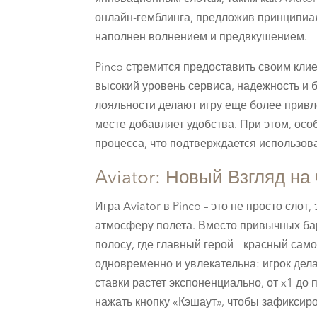
онлайн-гемблинга, предложив принципиа
наполнен волнением и предвкушением.
Pinco стремится предоставить своим клие
высокий уровень сервиса, надежность и 
лояльности делают игру еще более привл
месте добавляет удобства. При этом, осо
процесса, что подтверждается использова
Aviator: Новый Взгляд на
Игра Aviator в Pinco – это не просто сло
атмосферу полета. Вместо привычных ба
полосу, где главный герой – красный сам
одновременно и увлекательна: игрок дела
ставки растет экспоненциально, от x1 до
нажать кнопку «Кэшаут», чтобы зафиксиро