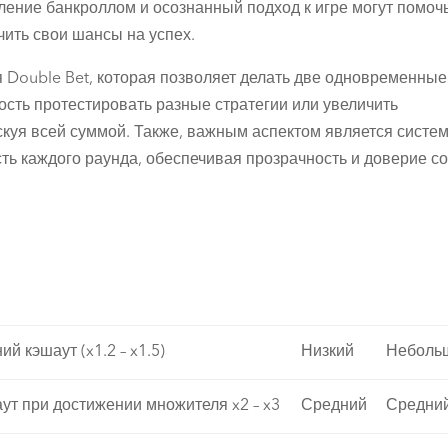
ение банкроллом и осознанный подход к игре могут помоч
чить свои шансы на успех.
я Double Bet, которая позволяет делать две одновременные
ость протестировать разные стратегии или увеличить
куя всей суммой. Также, важным аспектом является систе
ость каждого раунда, обеспечивая прозрачность и доверие с
й кэшаут (x1.2 – x1.5)
Низкий
Неболь
ут при достижении множителя x2 – x3
Средний
Средни