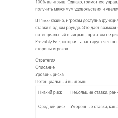
100% выигрыш. Однако, грамотное управл
получить максимум удовольствия и увели
В Pinco казино, игрокам доступна функци
ставки в одном раунде. Это дает возможн
потенциальный выигрыш, при этом не рис
Provably Fair, которая гарантирует честн
стороны игроков.
Стратегия
Описание
Уровень риска
Потенциальный выигрыш
Низкий риск
Небольшие ставки, ранни
Средний риск
Умеренные ставки, кэша