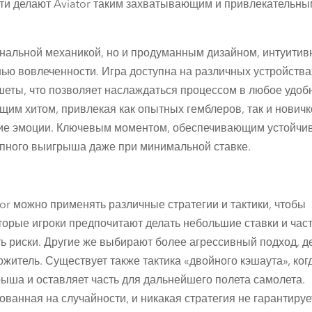
сти делают Aviator таким захватывающим и привлекательн
гинальной механикой, но и продуманным дизайном, интуитив
ю вовлеченности. Игра доступна на различных устройства
еты, что позволяет наслаждаться процессом в любое удоб
ящим хитом, привлекая как опытных гемблеров, так и новичк
кие эмоции. Ключевым моментом, обеспечивающим устойчи
рупного выигрыша даже при минимальной ставке.
or можно применять различные стратегии и тактики, чтобы
орые игроки предпочитают делать небольшие ставки и час
 риски. Другие же выбирают более агрессивный подход, д
житель. Существует также тактика «двойного кэшаута», ког
ыша и оставляет часть для дальнейшего полета самолета.
снованная на случайности, и никакая стратегия не гарантируе