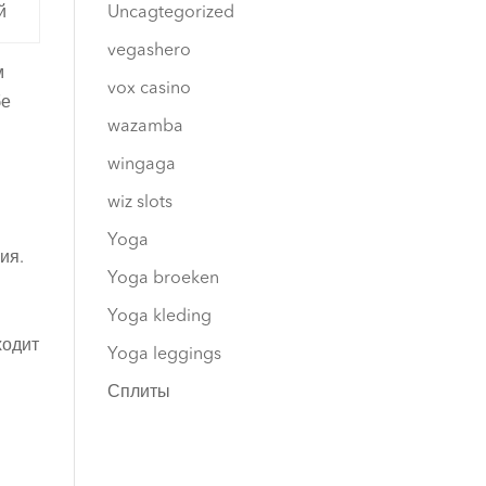
й
Uncagtegorized
vegashero
м
vox casino
бе
wazamba
wingaga
wiz slots
Yoga
ия.
Yoga broeken
Yoga kleding
ходит
Yoga leggings
Сплиты