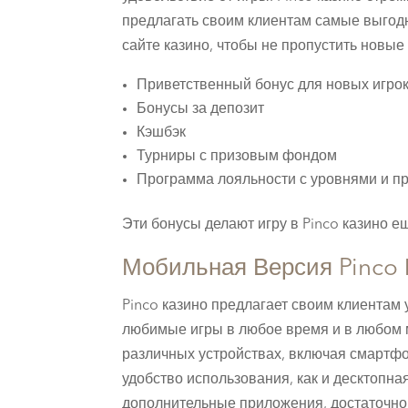
предлагать своим клиентам самые выгод
сайте казино, чтобы не пропустить новые
Приветственный бонус для новых игро
Бонусы за депозит
Кэшбэк
Турниры с призовым фондом
Программа лояльности с уровнями и п
Эти бонусы делают игру в Pinco казино е
Мобильная Версия Pinco 
Pinco казино предлагает своим клиентам 
любимые игры в любое время и в любом 
различных устройствах, включая смартфо
удобство использования, как и десктопна
дополнительные приложения, достаточно 