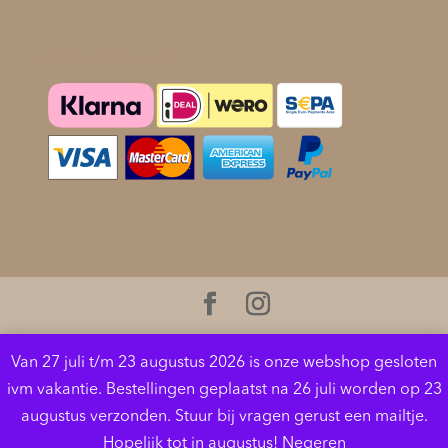
Betaalmethodes
Cookies helpen ons bij het leveren van onze diensten.
Van 27 juli t/m 23 augustus 2026 is onze webshop gesloten
Door gebruik te maken van onze diensten, gaat u
ivm vakantie. Bestellingen geplaatst na 26 juli worden op 23
akkoord met ons gebruik van cookies.
Meer
augustus verzonden. Stuur bij vragen gerust een mailtje.
informatie
OK
Hopelijk tot in augustus!
Negeren