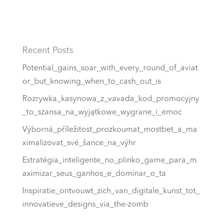
Recent Posts
Potential_gains_soar_with_every_round_of_aviat
or_but_knowing_when_to_cash_out_is
Rozrywka_kasynowa_z_vavada_kod_promocyjny
_to_szansa_na_wyjątkowe_wygrane_i_emoc
Výborná_příležitost_prozkoumat_mostbet_a_ma
ximalizovat_své_šance_na_výhr
Estratégia_inteligente_no_plinko_game_para_m
aximizar_seus_ganhos_e_dominar_o_ta
Inspiratie_ontvouwt_zich_van_digitale_kunst_tot_
innovatieve_designs_via_the-zomb