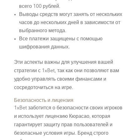
всего 100 рублей.
Выводы средств могут занять от нескольких
часов до нескольких дней в зависимости от
выбранного метода.
Все платежи защищены с помощью
шифрования данных.
Эти аспекты важны для улучшения вашей
стратегии с 1xBet, так как они позволяют вам
удобно управлять своими финансами и
сосредоточиться на игре.
Безопасность и лицензия
1xBet заботится о безопасности своих игроков
и использует лицензию Кюрасао, которая
гарантирует защиту прав пользователей и
безопасные условия игры. Бренд строго