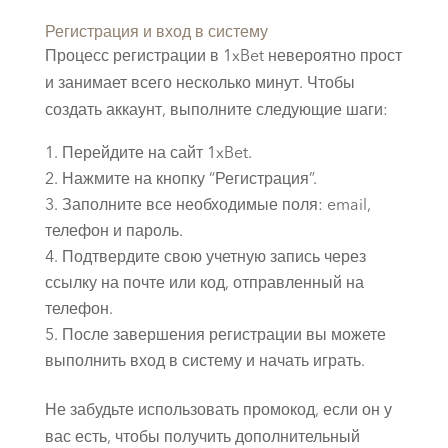
Регистрация и вход в систему
Процесс регистрации в 1xBet невероятно прост
и занимает всего несколько минут. Чтобы
создать аккаунт, выполните следующие шаги:
Перейдите на сайт 1xBet.
Нажмите на кнопку “Регистрация”.
Заполните все необходимые поля: email,
телефон и пароль.
Подтвердите свою учетную запись через
ссылку на почте или код, отправленный на
телефон.
После завершения регистрации вы можете
выполнить вход в систему и начать играть.
Не забудьте использовать промокод, если он у
вас есть, чтобы получить дополнительный