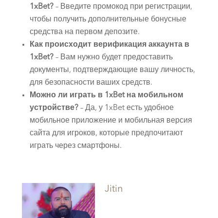
1xBet?
– Введите промокод при регистрации,
чтобы получить дополнительные бонусные
средства на первом депозите.
Как происходит верификация аккаунта в
1xBet?
– Вам нужно будет предоставить
документы, подтверждающие вашу личность,
для безопасности ваших средств.
Можно ли играть в 1xBet на мобильном
устройстве?
– Да, у 1xBet есть удобное
мобильное приложение и мобильная версия
сайта для игроков, которые предпочитают
играть через смартфоны.
Jitin