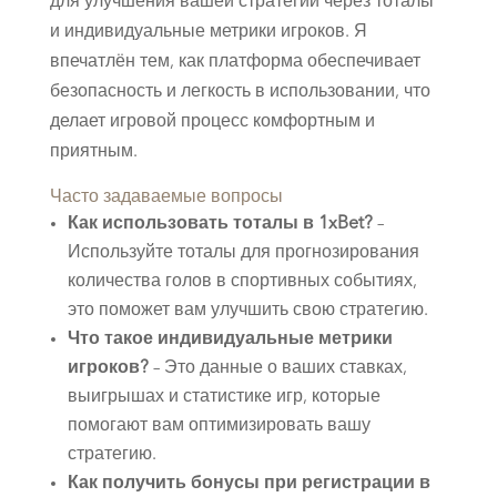
для улучшения вашей стратегии через тоталы
и индивидуальные метрики игроков. Я
впечатлён тем, как платформа обеспечивает
безопасность и легкость в использовании, что
делает игровой процесс комфортным и
приятным.
Часто задаваемые вопросы
Как использовать тоталы в 1xBet?
–
Используйте тоталы для прогнозирования
количества голов в спортивных событиях,
это поможет вам улучшить свою стратегию.
Что такое индивидуальные метрики
игроков?
– Это данные о ваших ставках,
выигрышах и статистике игр, которые
помогают вам оптимизировать вашу
стратегию.
Как получить бонусы при регистрации в