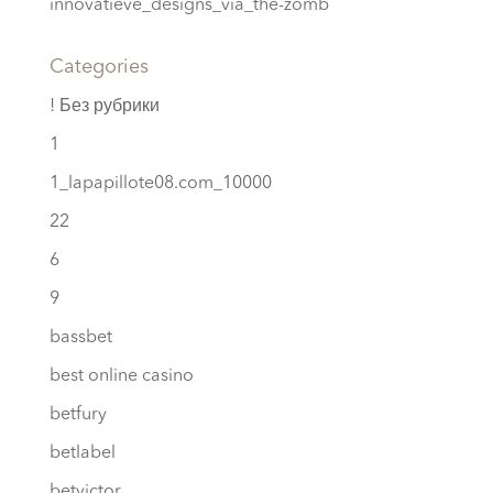
innovatieve_designs_via_the-zomb
Categories
! Без рубрики
1
1_lapapillote08.com_10000
22
6
9
bassbet
best online casino
betfury
betlabel
betvictor