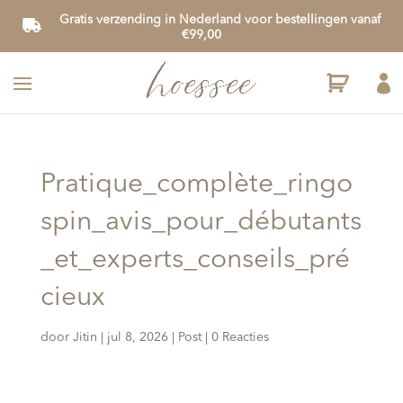
Gratis verzending in Nederland voor bestellingen vanaf
€99,00

Pratique_complète_ringo
spin_avis_pour_débutants
_et_experts_conseils_pré
cieux
door
Jitin
|
jul 8, 2026
|
Post
|
0 Reacties