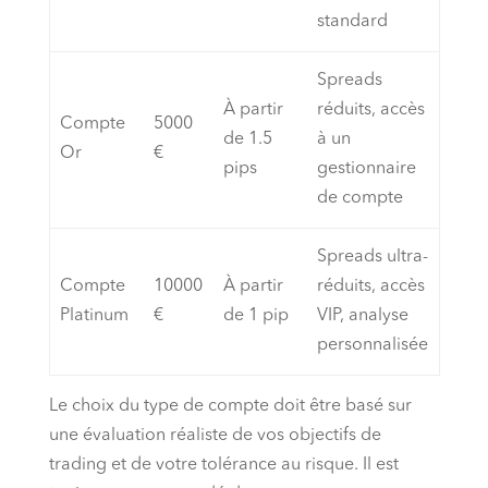
standard
Spreads
À partir
réduits, accès
Compte
5000
de 1.5
à un
Or
€
pips
gestionnaire
de compte
Spreads ultra-
Compte
10000
À partir
réduits, accès
Platinum
€
de 1 pip
VIP, analyse
personnalisée
Le choix du type de compte doit être basé sur
une évaluation réaliste de vos objectifs de
trading et de votre tolérance au risque. Il est