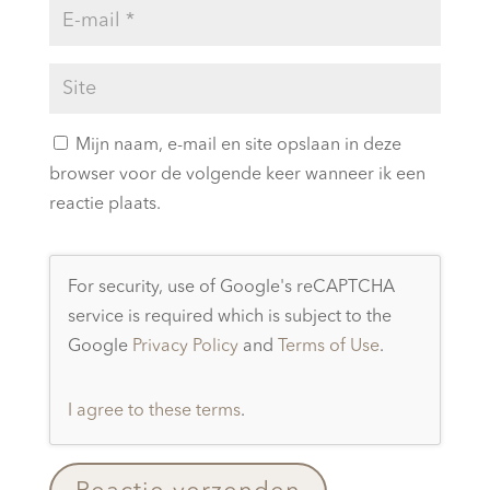
Mijn naam, e-mail en site opslaan in deze
browser voor de volgende keer wanneer ik een
reactie plaats.
For security, use of Google's reCAPTCHA
service is required which is subject to the
Google
Privacy Policy
and
Terms of Use
.
I agree to these terms
.