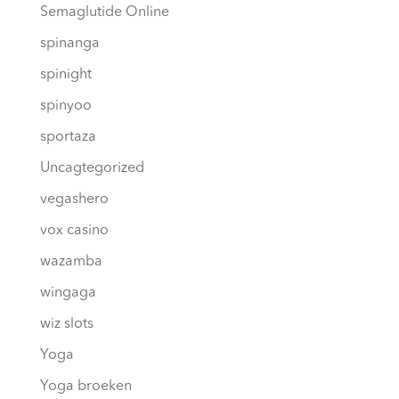
Semaglutide Online
spinanga
spinight
spinyoo
sportaza
Uncagtegorized
vegashero
vox casino
wazamba
wingaga
wiz slots
Yoga
Yoga broeken