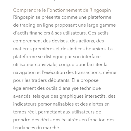
Comprendre le Fonctionnement de Ringospin
Ringospin se présente comme une plateforme
de trading en ligne proposant une large gamme
d'actifs financiers à ses utilisateurs. Ces actifs
comprennent des devises, des actions, des
matières premières et des indices boursiers. La
plateforme se distingue par son interface
utilisateur conviviale, conçue pour faciliter la
navigation et l’exécution des transactions, même
pour les traders débutants. Elle propose
également des outils d'analyse technique
avancés, tels que des graphiques interactifs, des
indicateurs personnalisables et des alertes en
temps réel, permettant aux utilisateurs de
prendre des décisions éclairées en fonction des
tendances du marché.