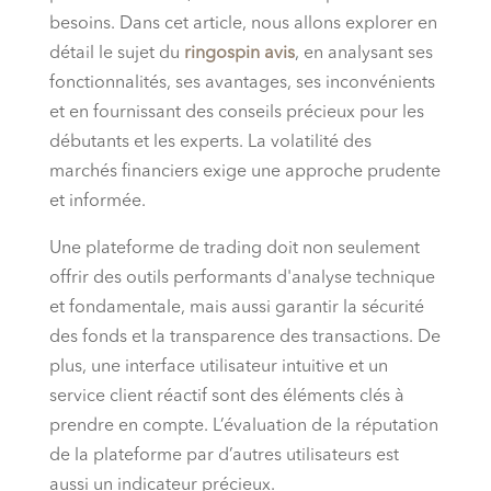
besoins. Dans cet article, nous allons explorer en
détail le sujet du
ringospin avis
, en analysant ses
fonctionnalités, ses avantages, ses inconvénients
et en fournissant des conseils précieux pour les
débutants et les experts. La volatilité des
marchés financiers exige une approche prudente
et informée.
Une plateforme de trading doit non seulement
offrir des outils performants d'analyse technique
et fondamentale, mais aussi garantir la sécurité
des fonds et la transparence des transactions. De
plus, une interface utilisateur intuitive et un
service client réactif sont des éléments clés à
prendre en compte. L’évaluation de la réputation
de la plateforme par d’autres utilisateurs est
aussi un indicateur précieux.