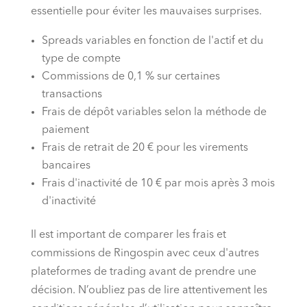
essentielle pour éviter les mauvaises surprises.
Spreads variables en fonction de l'actif et du
type de compte
Commissions de 0,1 % sur certaines
transactions
Frais de dépôt variables selon la méthode de
paiement
Frais de retrait de 20 € pour les virements
bancaires
Frais d'inactivité de 10 € par mois après 3 mois
d'inactivité
Il est important de comparer les frais et
commissions de Ringospin avec ceux d'autres
plateformes de trading avant de prendre une
décision. N’oubliez pas de lire attentivement les