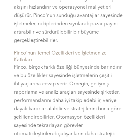
akışını hızlandırır ve operasyonel maliyetleri
düşürür. Pinco'nun sunduğu avantajlar sayesinde
işletmeler, rakiplerinden sıyrılarak pazar payını
artırabilir ve sürdürülebilir bir büyüme
gerçekleştirebilirler.
Pinco'nun Temel Özellikleri ve İşletmenize
Katkıları
Pinco, birçok farklı özelliği bünyesinde barındırır
ve bu özellikler sayesinde işletmelerin çeşitli
ihtiyaçlarına cevap verir. Örneğin, gelişmiş
raporlama ve analiz araçları sayesinde şirketler,
performanslarını daha iyi takip edebilir, veriye
dayalı kararlar alabilir ve stratejilerini buna göre
şekillendirebilirler. Otomasyon özellikleri
sayesinde tekrarlayan görevler
otomatikleştirilerek çalışanların daha stratejik