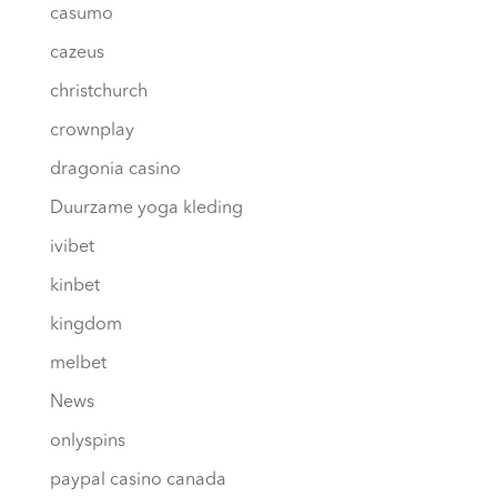
casumo
cazeus
christchurch
crownplay
dragonia casino
Duurzame yoga kleding
ivibet
kinbet
kingdom
melbet
News
onlyspins
paypal casino canada