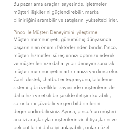
Bu pazarlama araçları sayesinde, işletmeler
müşteri ilişkilerini güçlendirebilir, marka
bilinirliğini artırabilir ve satışlarını yükseltebilirler.
Pinco ile Müşteri Deneyimini İyileştirme
Müşteri memnuniyeti, günümüz iş dünyasında
başarının en önemli faktörlerinden biridir. Pinco,
müşteri hizmetleri süreçlerinizi optimize ederek
ve müşterilerinize daha iyi bir deneyim sunarak
müşteri memnuniyetini artırmanıza yardımcı olur.
Canlı destek, chatbot entegrasyonu, biletleme
sistemi gibi özellikler sayesinde müşterilerinizle
daha hızlı ve etkili bir şekilde iletişim kurabilir,
sorunlarını çözebilir ve geri bildirimlerini
değerlendirebilirsiniz. Ayrıca, pinco'nun müşteri
analizi araçlarıyla müşterilerinizin ihtiyaçlarını ve
beklentilerini daha iyi anlayabilir, onlara özel