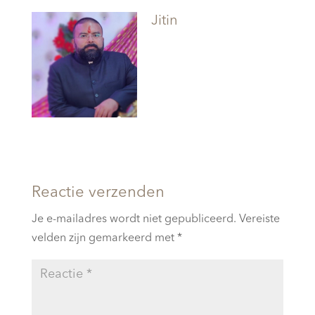
Jitin
Reactie verzenden
Je e-mailadres wordt niet gepubliceerd.
Vereiste
velden zijn gemarkeerd met
*