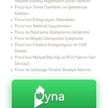
rekabet avantajı sağlamanın yolları nelerdir
Pinco'nun Temel Özellikleri ve İşletmenize
Katkıları
Pinco'nun Entegrasyon Yetenekleri
Pinco'nun Sektörel Uygulamaları
Pinco ile Pazarlama Stratejilerini Geliştirme
Pinco ile Müşteri Deneyimini İyileştirme
Pinco'nun Chatbot Entegrasyonu ile 7/24
Destek
Pinco'nun Maliyet Etkinliği ve ROI (Yatırım Geri
Dönüşü)
Pinco ile Geleceğe Yönelik Stratejik Adımlar
🔥
Oyna
▶️