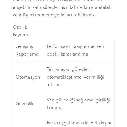
entegre ederek müşteri bilgilerine daha hızlı
erişebilir, satış süreçlerinizi daha etkin yönetebilir
ve müşteri memnuniyetini artırabilirsiniz.
Özellik
Faydası
Gelişmiş
Performansı takip etme, veri
Raporlama
odaklı kararlar alma
Tekrarlayan görevleri
Otomasyon
otomatikleştirme, verimliliği
artırma
Veri güvenliği sağlama, gizliliği
Güvenlik
koruma
Farklı uygulamalarla veri akışını