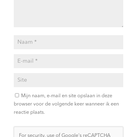
Mijn naam, e-mail en site opslaan in deze
browser voor de volgende keer wanneer ik een
reactie plaats.
For security, use of Google's reCAPTCHA