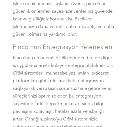
işlere odaklanması sağlanır. Ayrıca, pinco'nun
güvenlik önlemleri sayesinde verileriniz güvende
kalır ve gizliliğiniz korunur. Bu özellikler,
işletmenizin daha verimli, daha rekabetçi ve daha
güvenli olmasına yardımcı olur.
Pinco'nun Entegrasyon Yetenekleri
Pinco'nun en önemli özelliklerinden biri de diğer
iş uygulamalarıyla kolayca entegre olabilmesidir.
CRM sistemleri, muhasebe yazılımları, e-ticaret
platformları gibi farklı araçlarla entegrasyon
sağlayarak veri akışını sorunsuz hale getirir ve iş
süreçlerinizi optimize eder. Bu entegrasyon
sayesinde farklı departmanlar arasında bilgi
paylaşımı kolaylaşır, hatalar azalır ve işbirliği
artar. Örneğin, pinco'yu CRM sisteminizle