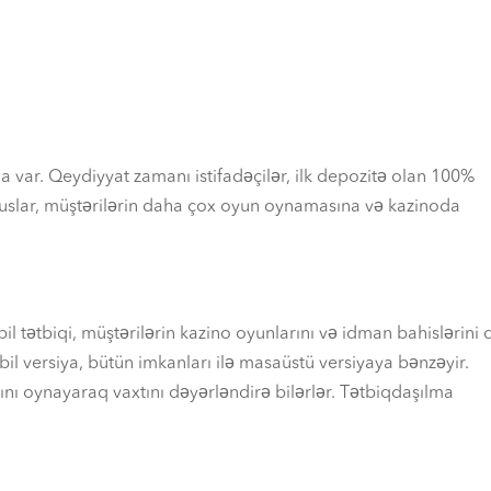
da var. Qeydiyyat zamanı istifadəçilər, ilk depozitə olan 100%
nuslar, müştərilərin daha çox oyun oynamasına və kazinoda
bil tətbiqi, müştərilərin kazino oyunlarını və idman bahislərini
il versiya, bütün imkanları ilə masaüstü versiyaya bənzəyir.
arını oynayaraq vaxtını dəyərləndirə bilərlər. Tətbiqdaşılma