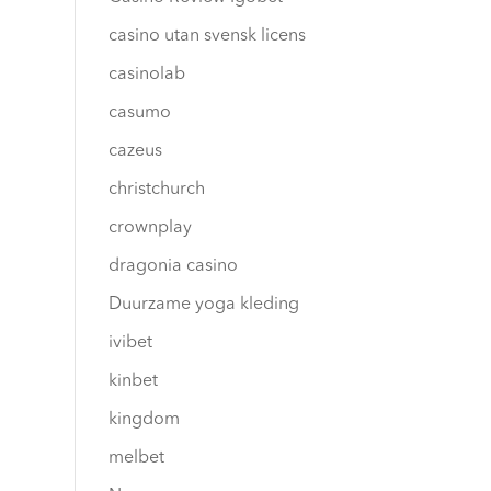
casino utan svensk licens
casinolab
casumo
cazeus
christchurch
crownplay
dragonia casino
Duurzame yoga kleding
ivibet
kinbet
kingdom
melbet