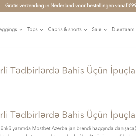
Gratis verzending in Nederland voor bestellingen vanaf €9
eggings
Tops
Capris & shorts
Sale
Duurzaam &
rli Tədbirlərdə Bahis Üçün İpuçla
rli Tədbirlərdə Bahis Üçün İpuçla
ünkü yazımda Mostbet Azerbaijan brendi haqqında danışac