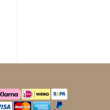
taalmethodes