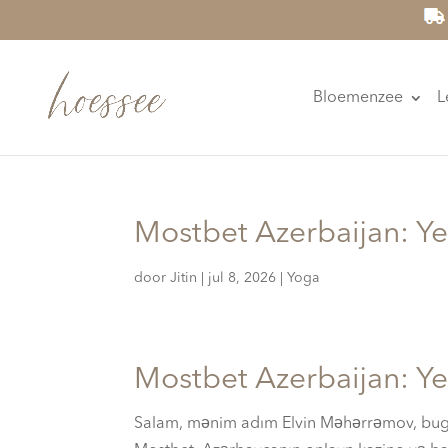
Bloemenzee
L
Mostbet Azerbaijan: Ye
door
Jitin
|
jul 8, 2026
|
Yoga
Mostbet Azerbaijan: Ye
Salam, mənim adım Elvin Məhərrəmov, bug