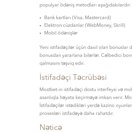
populyar ödəniş metodları aşağıdakılardır:
Bank kartları (Visa, Mastercard)
Elektron cüzdanlar (WebMoney, Skrill)
Mobil ödənişlər
Yeni istifadəçilər üçün daxil olan bonuslar 
bonusdan yararlana bilərlər. Cəlbedici bo
qalmasını təşviq edir.
İstifadəçi Təcrübəsi
Mostbet-in istifadəçi dostu interfeysi və mo
asanlıqla həyata keçirməyə imkan verir. Mob
İstifadəçilər istədikləri yerdə kazino oyunl
prosesləri istifadəyə daha rahatdır.
Nəticə