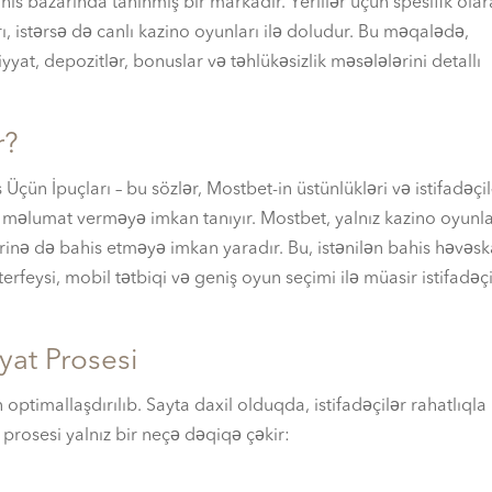
s bazarında tanınmış bir markadır. Yerlilər üçün spesifik ola
rı, istərsə də canlı kazino oyunları ilə doludur. Bu məqalədə,
yyat, depozitlər, bonuslar və təhlükəsizlik məsələlərini detallı
r?
çün İpuçları – bu sözlər, Mostbet-in üstünlükləri və istifadəçil
lı məlumat verməyə imkan tanıyır. Mostbet, yalnız kazino oyunla
inə də bahis etməyə imkan yaradır. Bu, istənilən bahis həvəsk
terfeysi, mobil tətbiqi və geniş oyun seçimi ilə müasir istifadəçi
yat Prosesi
optimallaşdırılıb. Sayta daxil olduqda, istifadəçilər rahatlıqla
 prosesi yalnız bir neçə dəqiqə çəkir: