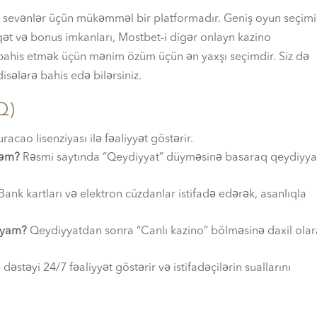
o sevənlər üçün mükəmməl bir platformadır. Geniş oyun seçimi
iqqət və bonus imkanları, Mostbet-i digər onlayn kazino
ə bahis etmək üçün mənim özüm üçün ən yaxşı seçimdir. Siz də
sələrə bahis edə bilərsiniz.
Q)
acao lisenziyası ilə fəaliyyət göstərir.
rəm?
Rəsmi saytında “Qeydiyyat” düyməsinə basaraq qeydiyya
Bank kartları və elektron cüzdanlar istifadə edərək, asanlıqla
lıyam?
Qeydiyyatdan sonra “Canlı kazino” bölməsinə daxil ola
dəstəyi 24/7 fəaliyyət göstərir və istifadəçilərin suallarını