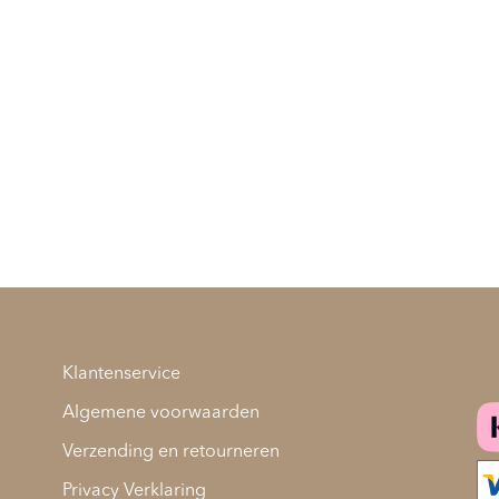
Be
Klantenservice
Algemene voorwaarden
Verzending en retourneren
Privacy Verklaring