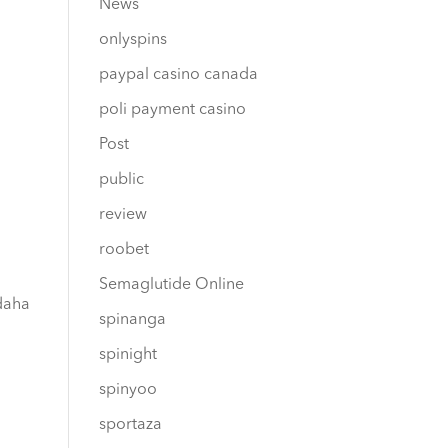
News
onlyspins
paypal casino canada
poli payment casino
Post
public
review
roobet
Semaglutide Online
 daha
spinanga
spinight
spinyoo
sportaza