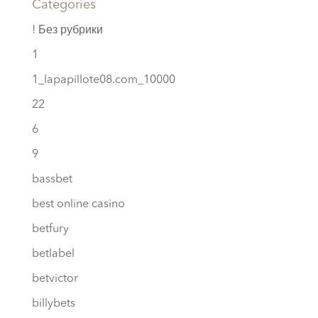
Categories
! Без рубрики
1
1_lapapillote08.com_10000
22
6
9
bassbet
best online casino
betfury
betlabel
betvictor
billybets