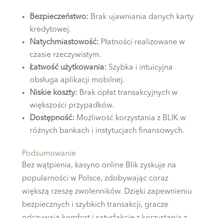
Bezpieczeństwo:
Brak ujawniania danych karty
kredytowej.
Natychmiastowość:
Płatności realizowane w
czasie rzeczywistym.
Łatwość użytkowania:
Szybka i intuicyjna
obsługa aplikacji mobilnej.
Niskie koszty:
Brak opłat transakcyjnych w
większości przypadków.
Dostępność:
Możliwość korzystania z BLIK w
różnych bankach i instytucjach finansowych.
Podsumowanie
Bez wątpienia, kasyno online Blik zyskuje na
popularności w Polsce, zdobywając coraz
większą rzeszę zwolenników. Dzięki zapewnieniu
bezpiecznych i szybkich transakcji, gracze