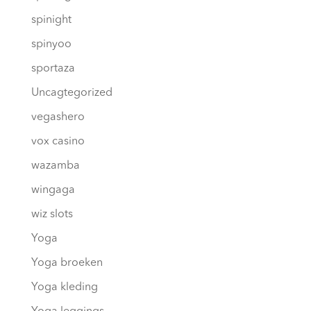
spinight
spinyoo
sportaza
Uncagtegorized
vegashero
vox casino
wazamba
wingaga
wiz slots
Yoga
Yoga broeken
Yoga kleding