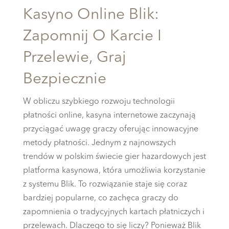
Kasyno Online Blik:
Zapomnij O Karcie I
Przelewie, Graj
Bezpiecznie
W obliczu szybkiego rozwoju technologii
płatności online, kasyna internetowe zaczynają
przyciągać uwagę graczy oferując innowacyjne
metody płatności. Jednym z najnowszych
trendów w polskim świecie gier hazardowych jest
platforma kasynowa, która umożliwia korzystanie
z systemu Blik. To rozwiązanie staje się coraz
bardziej popularne, co zachęca graczy do
zapomnienia o tradycyjnych kartach płatniczych i
przelewach. Dlaczego to się liczy? Ponieważ Blik