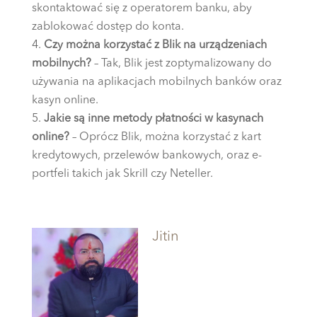
skontaktować się z operatorem banku, aby
zablokować dostęp do konta.
Czy można korzystać z Blik na urządzeniach
mobilnych?
– Tak, Blik jest zoptymalizowany do
używania na aplikacjach mobilnych banków oraz
kasyn online.
Jakie są inne metody płatności w kasynach
online?
– Oprócz Blik, można korzystać z kart
kredytowych, przelewów bankowych, oraz e-
portfeli takich jak Skrill czy Neteller.
Jitin