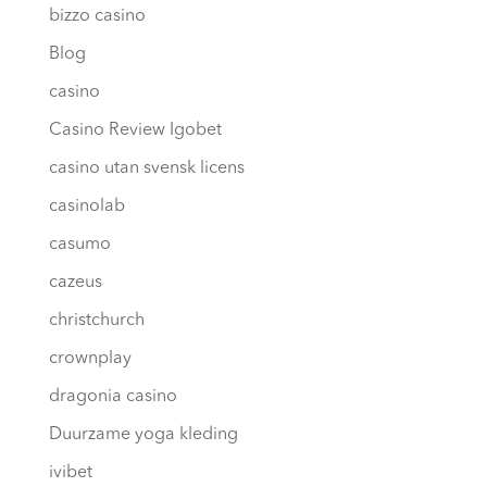
bizzo casino
Blog
casino
Casino Review Igobet
casino utan svensk licens
casinolab
casumo
cazeus
christchurch
crownplay
dragonia casino
Duurzame yoga kleding
ivibet