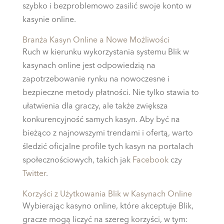
szybko i bezproblemowo zasilić swoje konto w
kasynie online.
Branża Kasyn Online a Nowe Możliwości
Ruch w kierunku wykorzystania systemu Blik w
kasynach online jest odpowiedzią na
zapotrzebowanie rynku na nowoczesne i
bezpieczne metody płatności. Nie tylko stawia to
ułatwienia dla graczy, ale także zwiększa
konkurencyjność samych kasyn. Aby być na
bieżąco z najnowszymi trendami i ofertą, warto
śledzić oficjalne profile tych kasyn na portalach
społecznościowych, takich jak
Facebook
czy
Twitter
.
Korzyści z Użytkowania Blik w Kasynach Online
Wybierając kasyno online, które akceptuje Blik,
gracze mogą liczyć na szereg korzyści, w tym: