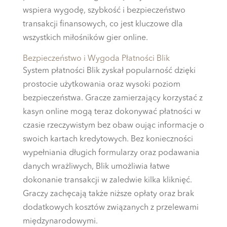
wspiera wygodę, szybkość i bezpieczeństwo
transakcji finansowych, co jest kluczowe dla
wszystkich miłośników gier online.
Bezpieczeństwo i Wygoda Płatności Blik
System płatności Blik zyskał popularność dzięki
prostocie użytkowania oraz wysoki poziom
bezpieczeństwa. Gracze zamierzający korzystać z
kasyn online mogą teraz dokonywać płatności w
czasie rzeczywistym bez obaw oując informacje o
swoich kartach kredytowych. Bez konieczności
wypełniania długich formularzy oraz podawania
danych wrażliwych, Blik umożliwia łatwe
dokonanie transakcji w zaledwie kilka kliknięć.
Graczy zachęcają także niższe opłaty oraz brak
dodatkowych kosztów związanych z przelewami
międzynarodowymi.