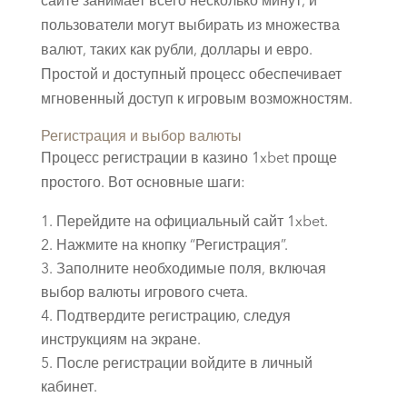
сайте занимает всего несколько минут, и
пользователи могут выбирать из множества
валют, таких как рубли, доллары и евро.
Простой и доступный процесс обеспечивает
мгновенный доступ к игровым возможностям.
Регистрация и выбор валюты
Процесс регистрации в казино 1xbet проще
простого. Вот основные шаги:
Перейдите на официальный сайт 1xbet.
Нажмите на кнопку “Регистрация”.
Заполните необходимые поля, включая
выбор валюты игрового счета.
Подтвердите регистрацию, следуя
инструкциям на экране.
После регистрации войдите в личный
кабинет.