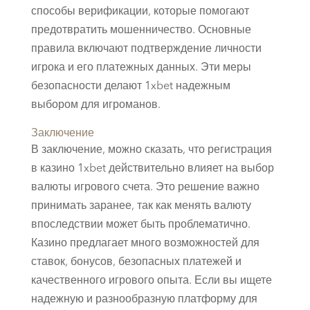
способы верификации, которые помогают
предотвратить мошенничество. Основные
правила включают подтверждение личности
игрока и его платежных данных. Эти меры
безопасности делают 1xbet надежным
выбором для игроманов.
Заключение
В заключение, можно сказать, что регистрация
в казино 1xbet действительно влияет на выбор
валюты игрового счета. Это решение важно
принимать заранее, так как менять валюту
впоследствии может быть проблематично.
Казино предлагает много возможностей для
ставок, бонусов, безопасных платежей и
качественного игрового опыта. Если вы ищете
надежную и разнообразную платформу для