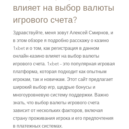
влияет на выбор валюты
игрового счета?
Здравствуйте, меня зовут Алексей Смирнов, и
в этом обзоре я подробно расскажу о казино
1xbet и о том, как регистрация в данном
онлайн-казино влияет на выбор валюты
игрового счета. 1xbet – это популярная игровая
платформа, которая подходит как опытным
игрокам, так и новичкам. Этот сайт предлагает
широкий выбор игр, щедрые бонусы и
многоуровневую систему поддержки. Важно
знать, что выбор валюты игрового счета
зависит от нескольких факторов, включая
страну проживания игрока и его предпочтения
в платежных системах.