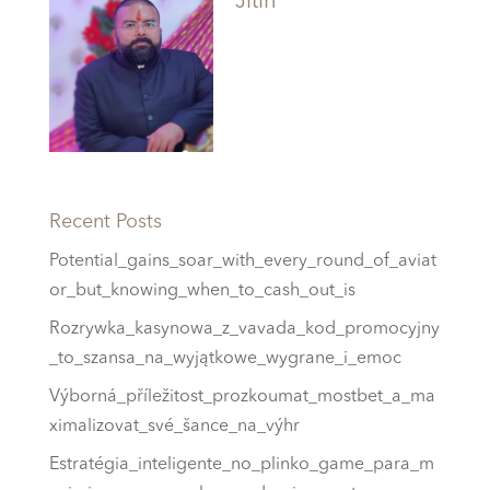
Jitin
Recent Posts
Potential_gains_soar_with_every_round_of_aviat
or_but_knowing_when_to_cash_out_is
Rozrywka_kasynowa_z_vavada_kod_promocyjny
_to_szansa_na_wyjątkowe_wygrane_i_emoc
Výborná_příležitost_prozkoumat_mostbet_a_ma
ximalizovat_své_šance_na_výhr
Estratégia_inteligente_no_plinko_game_para_m