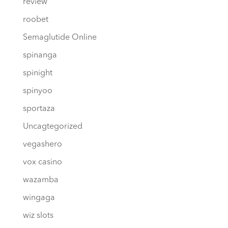
review
roobet
Semaglutide Online
spinanga
spinight
spinyoo
sportaza
Uncagtegorized
vegashero
vox casino
wazamba
wingaga
wiz slots