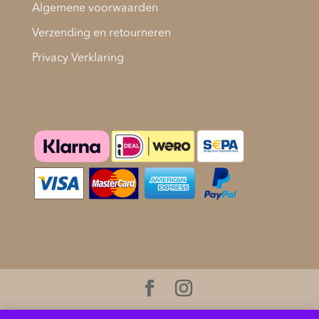
Algemene voorwaarden
Verzending en retourneren
Privacy Verklaring
Betaalmethodes