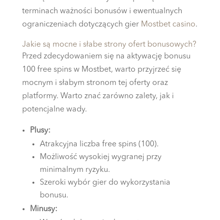
terminach ważności bonusów i ewentualnych
ograniczeniach dotyczących gier
Mostbet casino
.
Jakie są mocne i słabe strony ofert bonusowych?
Przed zdecydowaniem się na aktywację bonusu
100 free spins w Mostbet, warto przyjrzeć się
mocnym i słabym stronom tej oferty oraz
platformy. Warto znać zarówno zalety, jak i
potencjalne wady.
Plusy:
Atrakcyjna liczba free spins (100).
Możliwość wysokiej wygranej przy
minimalnym ryzyku.
Szeroki wybór gier do wykorzystania
bonusu.
Minusy: