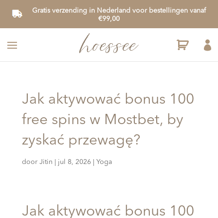
Gratis verzending in Nederland voor bestellingen vanaf
€99,00

Jak aktywować bonus 100
free spins w Mostbet, by
zyskać przewagę?
door
Jitin
|
jul 8, 2026
|
Yoga
Jak aktywować bonus 100