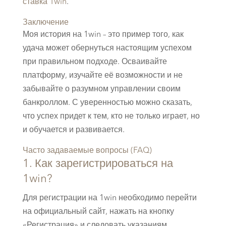
ставка 1win
.
Заключение
Моя история на 1win – это пример того, как
удача может обернуться настоящим успехом
при правильном подходе. Осваивайте
платформу, изучайте её возможности и не
забывайте о разумном управлении своим
банкроллом. С уверенностью можно сказать,
что успех придет к тем, кто не только играет, но
и обучается и развивается.
Часто задаваемые вопросы (FAQ)
1. Как зарегистрироваться на
1win?
Для регистрации на 1win необходимо перейти
на официальный сайт, нажать на кнопку
«Регистрация» и следовать указаниям.