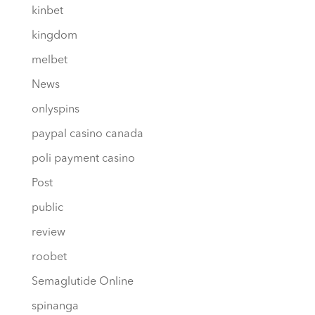
kinbet
kingdom
melbet
News
onlyspins
paypal casino canada
poli payment casino
Post
public
review
roobet
Semaglutide Online
spinanga