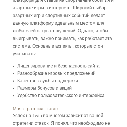
платформ для ставок на спортивные события и
азартные игры в интернете. Широкий выбор
азартных игр и спортивных событий делает
данную платформу идеальным местом для
любителей острых ощущений. Однако, чтобы
выигрывать, важно понимать, как работает эта
система. Основные аспекты, которые стоит
учитывать:
Лицензирование и безопасность сайта
Разнообразие игровых предложений
Качество службы поддержки
Размеры бонусов и акций
Удобство пользовательского интерфейса
Моя стратегия ставок
Успех на 1win во многом зависит от вашей
стратегии ставок. Я понял, что необходимо не