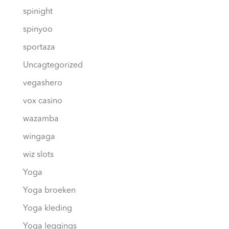
spinight
spinyoo
sportaza
Uncagtegorized
vegashero
vox casino
wazamba
wingaga
wiz slots
Yoga
Yoga broeken
Yoga kleding
Yoga leggings