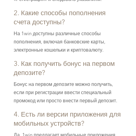
2. Какие способы пополнения
счета доступны?
На 1win доступны различные способы
пополнения, включая банковские карты,
электронные кошельки и криптовалюту.
3. Как получить бонус на первом
депозите?
Бонус на первом депозите можно получить,
если при регистрации ввести специальный
промокод или просто внести первый депозит.
4. Есть ли версии приложения для
мобильных устройств?
Да, 1win предлагает мобильные приложения