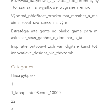
Rozrywka_kasynowa_z_vavada_kod_promocyjny
_to_szansa_na_wyjątkowe_wygrane_i_emoc
Výborná_příležitost_prozkoumat_mostbet_a_ma
ximalizovat_své_šance_na_výhr
Estratégia_inteligente_no_plinko_game_para_m
aximizar_seus_ganhos_e_dominar_o_ta
Inspiratie_ontvouwt_zich_van_digitale_kunst_tot_
innovatieve_designs_via_the-zomb
Categories
! Без рубрики
1
1_lapapillote08.com_10000
22