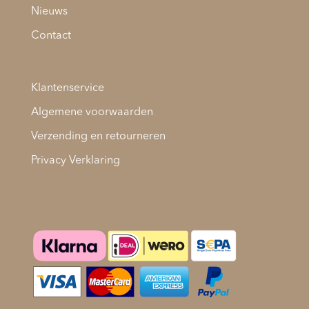
Nieuws
Contact
Klantenservice
Algemene voorwaarden
Verzending en retourneren
Privacy Verklaring
Betaalmethodes