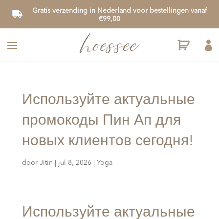
Gratis verzending in Nederland voor bestellingen vanaf
€99,00

Используйте актуальные
промокоды Пин Ап для
новых клиентов сегодня!
door
Jitin
|
jul 8, 2026
|
Yoga
Используйте актуальные