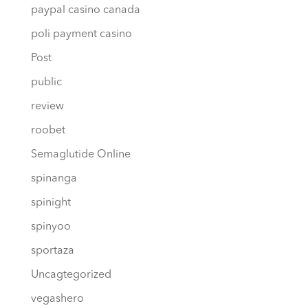
paypal casino canada
poli payment casino
Post
public
review
roobet
Semaglutide Online
spinanga
spinight
spinyoo
sportaza
Uncagtegorized
vegashero