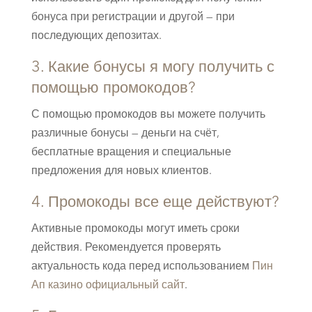
бонуса при регистрации и другой — при
последующих депозитах.
3. Какие бонусы я могу получить с
помощью промокодов?
С помощью промокодов вы можете получить
различные бонусы — деньги на счёт,
бесплатные вращения и специальные
предложения для новых клиентов.
4. Промокоды все еще действуют?
Активные промокоды могут иметь сроки
действия. Рекомендуется проверять
актуальность кода перед использованием
Пин
Ап казино официальный сайт
.