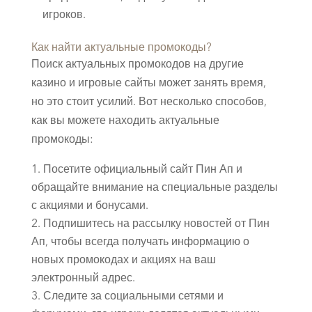
игроков.
Как найти актуальные промокоды?
Поиск актуальных промокодов на другие
казино и игровые сайты может занять время,
но это стоит усилий. Вот несколько способов,
как вы можете находить актуальные
промокоды:
Посетите официальный сайт Пин Ап и
обращайте внимание на специальные разделы
с акциями и бонусами.
Подпишитесь на рассылку новостей от Пин
Ап, чтобы всегда получать информацию о
новых промокодах и акциях на ваш
электронный адрес.
Следите за социальными сетями и