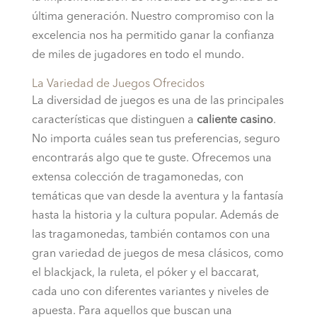
última generación. Nuestro compromiso con la
excelencia nos ha permitido ganar la confianza
de miles de jugadores en todo el mundo.
La Variedad de Juegos Ofrecidos
La diversidad de juegos es una de las principales
características que distinguen a
caliente casino
.
No importa cuáles sean tus preferencias, seguro
encontrarás algo que te guste. Ofrecemos una
extensa colección de tragamonedas, con
temáticas que van desde la aventura y la fantasía
hasta la historia y la cultura popular. Además de
las tragamonedas, también contamos con una
gran variedad de juegos de mesa clásicos, como
el blackjack, la ruleta, el póker y el baccarat,
cada uno con diferentes variantes y niveles de
apuesta. Para aquellos que buscan una