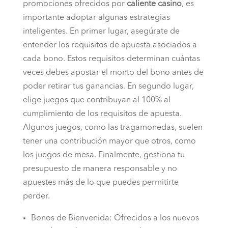
promociones ofrecidos por
caliente casino
, es
importante adoptar algunas estrategias
inteligentes. En primer lugar, asegúrate de
entender los requisitos de apuesta asociados a
cada bono. Estos requisitos determinan cuántas
veces debes apostar el monto del bono antes de
poder retirar tus ganancias. En segundo lugar,
elige juegos que contribuyan al 100% al
cumplimiento de los requisitos de apuesta.
Algunos juegos, como las tragamonedas, suelen
tener una contribución mayor que otros, como
los juegos de mesa. Finalmente, gestiona tu
presupuesto de manera responsable y no
apuestes más de lo que puedes permitirte
perder.
Bonos de Bienvenida: Ofrecidos a los nuevos