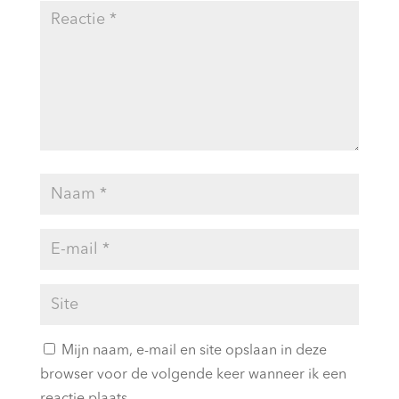
Mijn naam, e-mail en site opslaan in deze
browser voor de volgende keer wanneer ik een