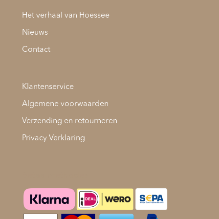
Het verhaal van Hoessee
Nieuws
Contact
Klantenservice
Algemene voorwaarden
Verzending en retourneren
Privacy Verklaring
Betaalmethodes