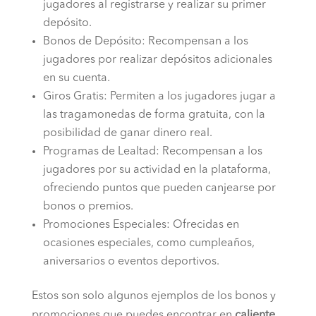
jugadores al registrarse y realizar su primer
depósito.
Bonos de Depósito: Recompensan a los
jugadores por realizar depósitos adicionales
en su cuenta.
Giros Gratis: Permiten a los jugadores jugar a
las tragamonedas de forma gratuita, con la
posibilidad de ganar dinero real.
Programas de Lealtad: Recompensan a los
jugadores por su actividad en la plataforma,
ofreciendo puntos que pueden canjearse por
bonos o premios.
Promociones Especiales: Ofrecidas en
ocasiones especiales, como cumpleaños,
aniversarios o eventos deportivos.
Estos son solo algunos ejemplos de los bonos y
promociones que puedes encontrar en
caliente