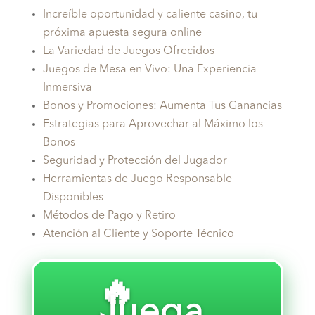
Increíble oportunidad y caliente casino, tu
próxima apuesta segura online
La Variedad de Juegos Ofrecidos
Juegos de Mesa en Vivo: Una Experiencia
Inmersiva
Bonos y Promociones: Aumenta Tus Ganancias
Estrategias para Aprovechar al Máximo los
Bonos
Seguridad y Protección del Jugador
Herramientas de Juego Responsable
Disponibles
Métodos de Pago y Retiro
Atención al Cliente y Soporte Técnico
🔥
Juega