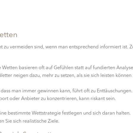
etten
cht zu vermeiden sind, wenn man entsprechend informiert ist. Z
 Wetten basieren oft auf Gefühlen statt auf fundierten Analyse
etter neigen dazu, mehr zu setzen, als sie sich leisten können
dass man immer gewinnen kann, führt oft zu Enttäuschungen.
port oder Anbieter zu konzentrieren, kann riskant sein.
eine bestimmte Wettstrategie festlegen und sich daran halten.
 Sie sich realistische Ziele.