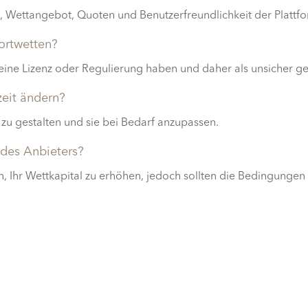
e, Wettangebot, Quoten und Benutzerfreundlichkeit der Plattf
portwetten?
keine Lizenz oder Regulierung haben und daher als unsicher ge
zeit ändern?
el zu gestalten und sie bei Bedarf anzupassen.
 des Anbieters?
n, Ihr Wettkapital zu erhöhen, jedoch sollten die Bedingungen