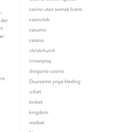
casino utan svensk licens
e-
casinolab
 der
rt
casumo
er
cazeus
christchurch
crownplay
dragonia casino
hre
Duurzame yoga kleding
ivibet
kinbet
kingdom
melbet