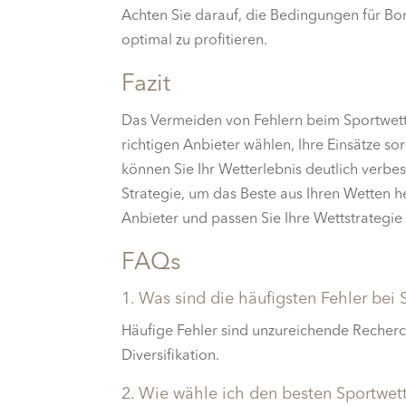
Achten Sie darauf, die Bedingungen für Bo
optimal zu profitieren.
Fazit
Das Vermeiden von Fehlern beim Sportwetten
richtigen Anbieter wählen, Ihre Einsätze so
können Sie Ihr Wetterlebnis deutlich verbes
Strategie, um das Beste aus Ihren Wetten h
Anbieter und passen Sie Ihre Wettstrategie a
FAQs
1. Was sind die häufigsten Fehler bei
Häufige Fehler sind unzureichende Recherc
Diversifikation.
2. Wie wähle ich den besten Sportwet