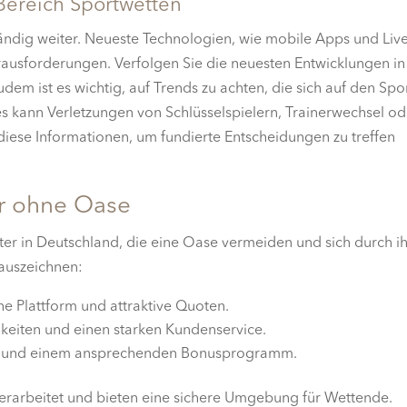
Bereich Sportwetten
tändig weiter. Neueste Technologien, wie mobile Apps und Liv
ausforderungen. Verfolgen Sie die neuesten Entwicklungen in
dem ist es wichtig, auf Trends zu achten, die sich auf den Spo
s kann Verletzungen von Schlüsselspielern, Trainerwechsel od
diese Informationen, um fundierte Entscheidungen zu treffen
er ohne Oase
ter in Deutschland, die eine Oase vermeiden und sich durch i
 auszeichnen:
he Plattform und attraktive Quoten.
keiten und einen starken Kundenservice.
ten und einem ansprechenden Bonusprogramm.
 erarbeitet und bieten eine sichere Umgebung für Wettende.