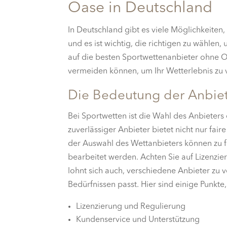
Oase in Deutschland
In Deutschland gibt es viele Möglichkeiten, 
und es ist wichtig, die richtigen zu wählen,
auf die besten Sportwettenanbieter ohne Oa
vermeiden können, um Ihr Wetterlebnis zu v
Die Bedeutung der Anbie
Bei Sportwetten ist die Wahl des Anbieters 
zuverlässiger Anbieter bietet nicht nur fai
der Auswahl des Wettanbieters können zu fi
bearbeitet werden. Achten Sie auf Lizenz
lohnt sich auch, verschiedene Anbieter zu 
Bedürfnissen passt. Hier sind einige Punkte
Lizenzierung und Regulierung
Kundenservice und Unterstützung