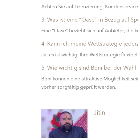
Achten Sie auf Lizenzierung, Kundenservic
3. Was ist eine “Oase” in Bezug auf S
Eine “Oase” bezieht sich auf Anbieter, die 
4. Kann ich meine Wettstrategie jeder
Ja, es ist wichtig, Ihre Wettstrategie flexib
5. Wie wichtig sind Boni bei der Wahl
Boni können eine attraktive Möglichkeit sei
vorher sorgfältig geprüft werden.
Jitin