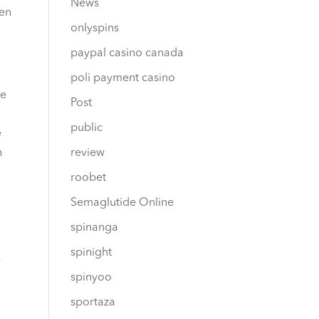
News
ten
onlyspins
paypal casino canada
poli payment casino
ie
Post
public
e
n
review
roobet
Semaglutide Online
spinanga
spinight
e
spinyoo
sportaza