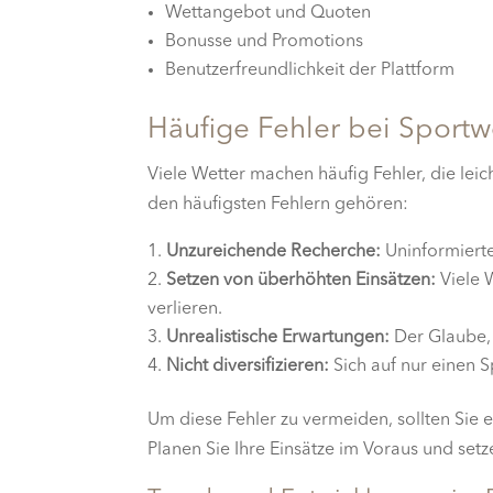
Wettangebot und Quoten
Bonusse und Promotions
Benutzerfreundlichkeit der Plattform
Häufige Fehler bei Sportw
Viele Wetter machen häufig Fehler, die lei
den häufigsten Fehlern gehören:
Unzureichende Recherche:
Uninformierte
Setzen von überhöhten Einsätzen:
Viele W
verlieren.
Unrealistische Erwartungen:
Der Glaube, 
Nicht diversifizieren:
Sich auf nur einen S
Um diese Fehler zu vermeiden, sollten Sie 
Planen Sie Ihre Einsätze im Voraus und setzen