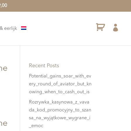
9,00

 eerlijk
Recent Posts
ne
Potential_gains_soar_with_ev
ery_round_of_aviator_but_kn
owing_when_to_cash_out_is
Rozrywka_kasynowa_z_vava
da_kod_promocyjny_to_szan
sa_na_wyjątkowe_wygrane_i
ne
_emoc