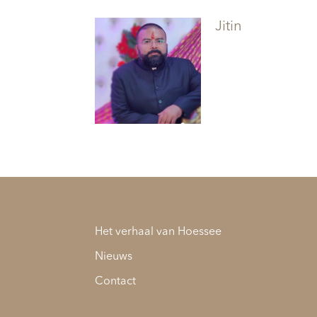
Jitin
Het verhaal van Hoessee
Nieuws
Contact