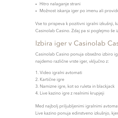
Hitro nalaganje strani
Možnost iskanja iger po imenu ali provid
Vse to prispeva k pozitivni igralni izkušnji, 
Casinolab Casino. Zdaj pa si poglejmo še iz
Izbira iger v Casinolab Ca
Casinolab Casino ponuja obsežno izbiro iger
najdemo različne vrste iger, vključno z:
Video igralni avtomati
Kartične igre
Namizne igre, kot so ruleta in blackjack
Live kazino igre z realnimi krupjeji
Med najbolj priljubljenimi igralnimi avtomati
Live kazino ponuja edinstveno izkušnjo, kjer