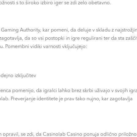
ožnosti s to široko izbiro iger se zdi zelo obetavno.
Gaming Authority, kar pomeni, da deluje v skladu z najstrožji
zagotavlja, da so vsi postopki in igre regulirani ter da sta zašči
. Pomembni vidiki varnosti vključujejo:
ejno izključitev
enca pomenijo, da igralci lahko brez skrbi uživajo v svojih igr
b. Preverjanje identitete je prav tako nujno, kar zagotavlja
ih opravil, se zdi, da Casinolab Casino ponuja odlično priložno