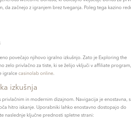
v generous welcome bonusu, ki običajno vključuje bonus za prv
m, da začnejo z igranjem brez tveganja. Poleg tega kazino re
i
tveno povečajo njihovo igralno izkušnjo. Zato je Exploring the
zelo privlačno za tiste, ki se želijo vključi v affiliate program,
e igralce
casinolab online
.
ka izkušnja
 privlačnim in modernim dizajnom. Navigacija je enostavna, s
oča hitro iskanje. Uporabniki lahko enostavno dostopajo do
te naslednje ključne prednosti spletne strani: