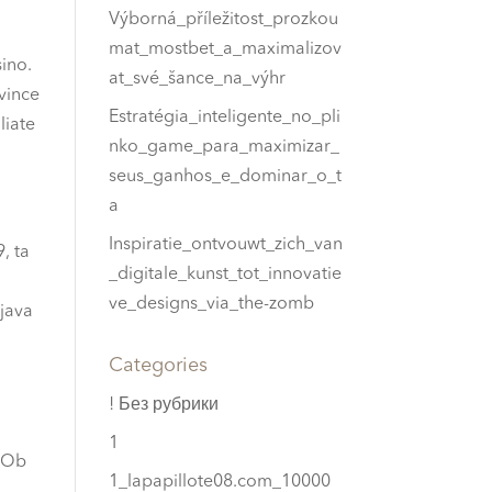
Výborná_příležitost_prozkou
mat_mostbet_a_maximalizov
sino.
at_své_šance_na_výhr
ovince
Estratégia_inteligente_no_pli
liate
nko_game_para_maximizar_
seus_ganhos_e_dominar_o_t
a
Inspiratie_ontvouwt_zich_van
, ta
_digitale_kunst_tot_innovatie
ve_designs_via_the-zomb
ljava
Categories
! Без рубрики
1
. Ob
1_lapapillote08.com_10000