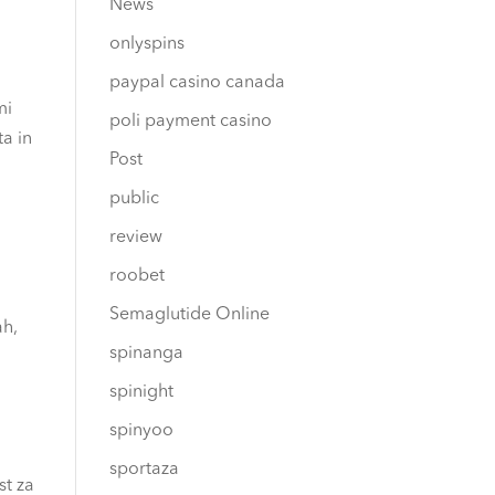
News
onlyspins
paypal casino canada
mi
poli payment casino
ta in
Post
public
review
roobet
Semaglutide Online
ah,
spinanga
spinight
spinyoo
sportaza
st za