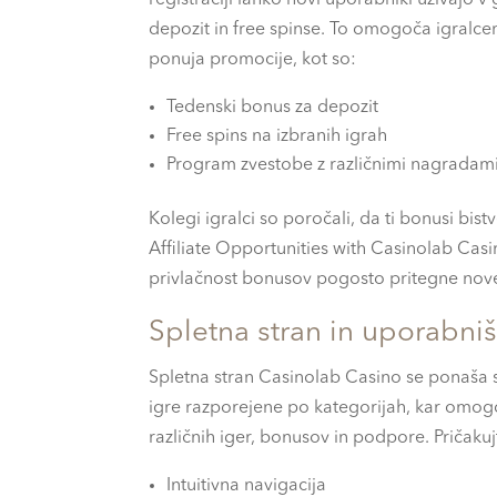
registraciji lahko novi uporabniki uživajo 
depozit in free spinse. To omogoča igralce
ponuja promocije, kot so:
Tedenski bonus za depozit
Free spins na izbranih igrah
Program zvestobe z različnimi nagradam
Kolegi igralci so poročali, da ti bonusi bis
Affiliate Opportunities with Casinolab Casino 
privlačnost bonusov pogosto pritegne nov
Spletna stran in uporabniš
Spletna stran Casinolab Casino se ponaša s
igre razporejene po kategorijah, kar omog
različnih iger, bonusov in podpore. Pričakuj
Intuitivna navigacija