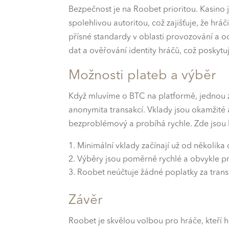
Bezpečnost je na Roobet prioritou. Kasino 
spolehlivou autoritou, což zajišťuje, že hr
přísné standardy v oblasti provozování a oc
dat a ověřování identity hráčů, což poskytuj
Možnosti plateb a výběr
Když mluvíme o BTC na platformě, jednou z
anonymita transakcí. Vklady jsou okamžité 
bezproblémový a probíhá rychle. Zde jsou
Minimální vklady začínají už od několika
Výběry jsou poměrně rychlé a obvykle pr
Roobet neúčtuje žádné poplatky za trans
Závěr
Roobet je skvělou volbou pro hráče, kteří