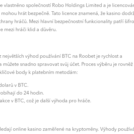
je vlastněno společností Robo Holdings Limited a je licencov
áči mohou hrát bezpečně. Tato licence znamená, že kasino dodr
hrany hráčů. Mezi hlavní bezpečnostní funkcionality patří šifr
e mezi hráči klid a důvěru.
 největších výhod používání BTC na Roobet je rychlost a
a můžete snadno spravovat svůj účet. Proces výběru je rovněž
 klíčové body k platebním metodám:
 dolarů v BTC.
obíhají do 24 hodin.
akce v BTC, což je další výhoda pro hráče.
 hledají online kasino zaměřené na kryptoměny. Výhody použív