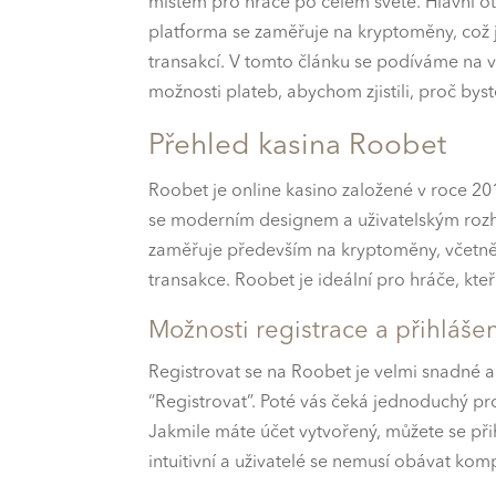
místem pro hráče po celém světě. Hlavní o
platforma se zaměřuje na kryptoměny, což ji 
transakcí. V tomto článku se podíváme na v
možnosti plateb, abychom zjistili, proč byst
Přehled kasina Roobet
Roobet je online kasino založené v roce 20
se moderním designem a uživatelským rozhra
zaměřuje především na kryptoměny, včetně
transakce. Roobet je ideální pro hráče, kteří
Možnosti registrace a přihláše
Registrovat se na Roobet je velmi snadné a r
“Registrovat”. Poté vás čeká jednoduchý pr
Jakmile máte účet vytvořený, můžete se při
intuitivní a uživatelé se nemusí obávat ko