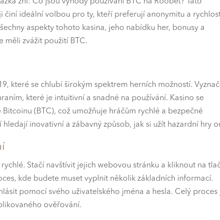
tázka zní: Co jsou výhody používání BTC na Roobet? Tato
činí ideální volbou pro ty, kteří preferují anonymitu a rychlos
šechny aspekty tohoto kasina, jeho nabídku her, bonusy a
e měli zvážit použití BTC.
19, které se chlubí širokým spektrem herních možností. Vyznač
ním, které je intuitivní a snadné na používání. Kasino se
 Bitcoinu (BTC), což umožňuje hráčům rychlé a bezpečné
 hledají inovativní a zábavný způsob, jak si užít hazardní hry o
ní
ychlé. Stačí navštívit jejich webovou stránku a kliknout na tla
oces, kde budete muset vyplnit několik základních informací.
hlásit pomocí svého uživatelského jména a hesla. Celý proces 
mplikovaného ověřování.