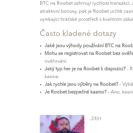
BTC na Roobet zahrnují rychlost transakcí
atraktivní bonusy, pak je Roobet určitě cas
vynikající hráčské prostředí s kvalitním z
Často kladené dotazy
Jaké jsou výhody používání BTC na Roo
Mohu se registrovat na Roobet bez ověře
ověřování.
Jaký typ her je na Roobet k dispozici?
– R
kasina.
Jak rychle jsou výběry na Roobet?
– Výbě
Je Roobet bezpečné kasino?
– Ano, kasi
Jitin