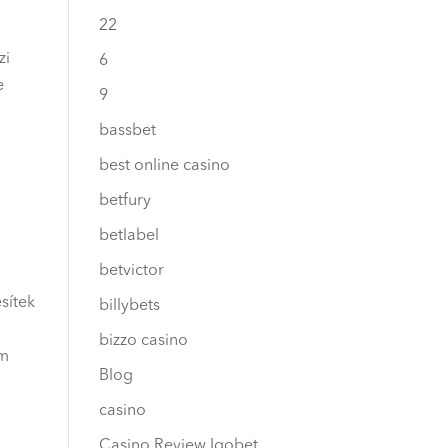
22
zi
6
e
9
bassbet
best online casino
betfury
betlabel
betvictor
sítek
billybets
bizzo casino
ím
Blog
casino
Casino Review Igobet