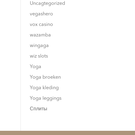
Uncagtegorized
vegashero
vox casino
wazamba
wingaga
wiz slots
Yoga
Yoga broeken
Yoga kleding
Yoga leggings
Сплиты