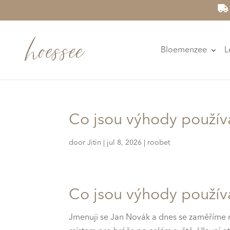
Bloemenzee
L
Co jsou výhody použív
door
Jitin
|
jul 8, 2026
|
roobet
Co jsou výhody použív
Jmenuji se Jan Novák a dnes se zaměříme n