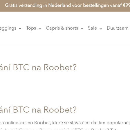
Gratis verzending in Nederland voor bestellingen vanaf €9
eggings
Tops
Capris & shorts
Sale
Duurzaam &
ání BTC na Roobet?
ání BTC na Roobet?
a online kasino Roobet, které se stává čím dál tím populárně