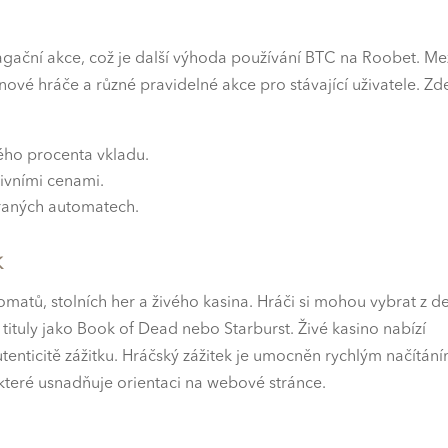
gační akce, což je další výhoda používání BTC na Roobet. Me
 nové hráče a různé pravidelné akce pro stávající uživatele. Zd
tého procenta vkladu.
tivními cenami.
braných automatech.
k
omatů, stolních her a živého kasina. Hráči si mohou vybrat z de
 tituly jako Book of Dead nebo Starburst. Živé kasino nabízí
autenticitě zážitku. Hráčský zážitek je umocněn rychlým načítán
které usnadňuje orientaci na webové stránce.