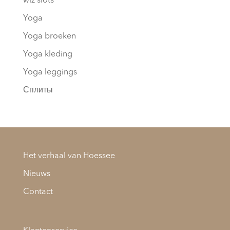
wiz slots
Yoga
Yoga broeken
Yoga kleding
Yoga leggings
Сплиты
Het verhaal van Hoessee
Nieuws
Contact