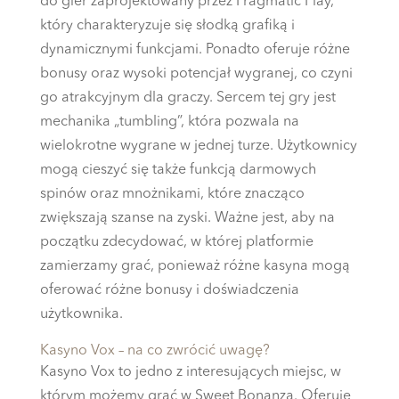
do gier zaprojektowany przez Pragmatic Play,
który charakteryzuje się słodką grafiką i
dynamicznymi funkcjami. Ponadto oferuje różne
bonusy oraz wysoki potencjał wygranej, co czyni
go atrakcyjnym dla graczy. Sercem tej gry jest
mechanika „tumbling”, która pozwala na
wielokrotne wygrane w jednej turze. Użytkownicy
mogą cieszyć się także funkcją darmowych
spinów oraz mnożnikami, które znacząco
zwiększają szanse na zyski. Ważne jest, aby na
początku zdecydować, w której platformie
zamierzamy grać, ponieważ różne kasyna mogą
oferować różne bonusy i doświadczenia
użytkownika.
Kasyno Vox – na co zwrócić uwagę?
Kasyno Vox to jedno z interesujących miejsc, w
którym możemy grać w Sweet Bonanza. Oferuje