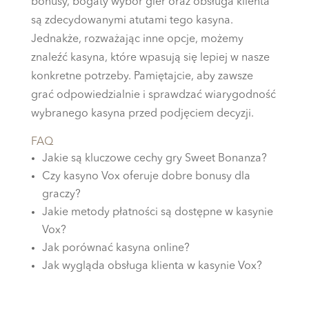
bonusy, bogaty wybór gier oraz obsługa klienta
są zdecydowanymi atutami tego kasyna.
Jednakże, rozważając inne opcje, możemy
znaleźć kasyna, które wpasują się lepiej w nasze
konkretne potrzeby. Pamiętajcie, aby zawsze
grać odpowiedzialnie i sprawdzać wiarygodność
wybranego kasyna przed podjęciem decyzji.
FAQ
Jakie są kluczowe cechy gry Sweet Bonanza?
Czy kasyno Vox oferuje dobre bonusy dla
graczy?
Jakie metody płatności są dostępne w kasynie
Vox?
Jak porównać kasyna online?
Jak wygląda obsługa klienta w kasynie Vox?