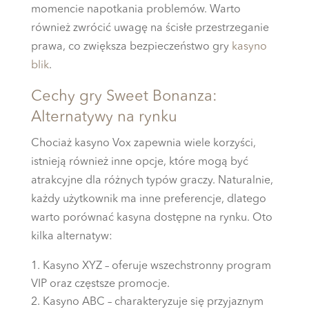
momencie napotkania problemów. Warto
również zwrócić uwagę na ścisłe przestrzeganie
prawa, co zwiększa bezpieczeństwo gry
kasyno
blik
.
Cechy gry Sweet Bonanza:
Alternatywy na rynku
Chociaż kasyno Vox zapewnia wiele korzyści,
istnieją również inne opcje, które mogą być
atrakcyjne dla różnych typów graczy. Naturalnie,
każdy użytkownik ma inne preferencje, dlatego
warto porównać kasyna dostępne na rynku. Oto
kilka alternatyw:
Kasyno XYZ – oferuje wszechstronny program
VIP oraz częstsze promocje.
Kasyno ABC – charakteryzuje się przyjaznym