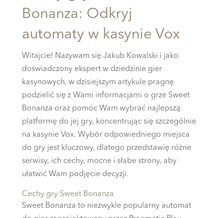
Bonanza: Odkryj
automaty w kasynie Vox
Witajcie! Nazywam się Jakub Kowalski i jako
doświadczony ekspert w dziedzinie gier
kasynowych, w dzisiejszym artykule pragnę
podzielić się z Wami informacjami o grze Sweet
Bonanza oraz pomóc Wam wybrać najlepszą
platformę do jej gry, koncentrując się szczególnie
na kasynie Vox. Wybór odpowiedniego miejsca
do gry jest kluczowy, dlatego przedstawię różne
serwisy, ich cechy, mocne i słabe strony, aby
ułatwić Wam podjęcie decyzji.
Cechy gry Sweet Bonanza
Sweet Bonanza to niezwykle popularny automat