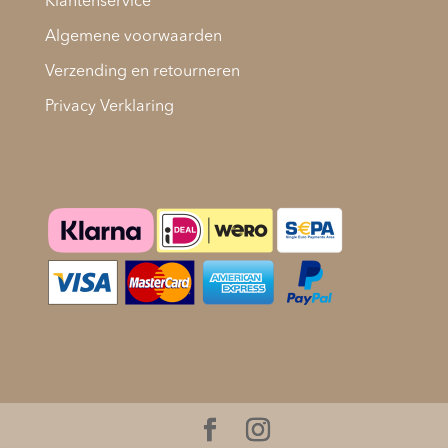
Klantenservice
Algemene voorwaarden
Verzending en retourneren
Privacy Verklaring
Betaalmethodes