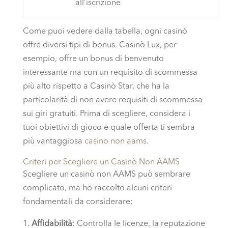
all’iscrizione
Come puoi vedere dalla tabella, ogni casinò
offre diversi tipi di bonus. Casinò Lux, per
esempio, offre un bonus di benvenuto
interessante ma con un requisito di scommessa
più alto rispetto a Casinò Star, che ha la
particolarità di non avere requisiti di scommessa
sui giri gratuiti. Prima di scegliere, considera i
tuoi obiettivi di gioco e quale offerta ti sembra
più vantaggiosa
casino non aams
.
Criteri per Scegliere un Casinò Non AAMS
Scegliere un casinò non AAMS può sembrare
complicato, ma ho raccolto alcuni criteri
fondamentali da considerare:
Affidabilità
: Controlla le licenze, la reputazione