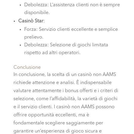
Debolezza: L’assistenza clienti non è sempre
disponibile.
Casinò Star
:
Forza: Servizio clienti eccellente e semplice
prelievo.
Debolezza: Selezione di giochi limitata
rispetto ad altri operatori.
Conclusione
In conclusione, la scelta di un casinò non AAMS
richiede attenzione e analisi. È indispensabile
valutare attentamente i bonus offerti e i criteri di
selezione, come l’affidabilità, la varietà di giochi
e il servizio clienti. I casinò non AAMS possono
offrire opportunità eccellenti, ma è
fondamentale scegliere saggiamente per
garantire un’esperienza di gioco sicura e