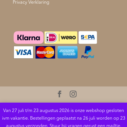
Privacy Verklaring
Betaalmethodes
Cookies helpen ons bij het leveren van onze diensten.
Van 27 juli t/m 23 augustus 2026 is onze webshop gesloten
Door gebruik te maken van onze diensten, gaat u
ivm vakantie. Bestellingen geplaatst na 26 juli worden op 23
akkoord met ons gebruik van cookies.
Meer
augustus verzonden. Stuur bij vragen gerust een mailtje.