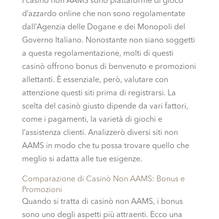
I casinò non AAMS sono piattaforme di gioco
d’azzardo online che non sono regolamentate
dall’Agenzia delle Dogane e dei Monopoli del
Governo Italiano. Nonostante non siano soggetti
a questa regolamentazione, molti di questi
casinò offrono bonus di benvenuto e promozioni
allettanti. È essenziale, però, valutare con
attenzione questi siti prima di registrarsi. La
scelta del casinò giusto dipende da vari fattori,
come i pagamenti, la varietà di giochi e
l’assistenza clienti. Analizzerò diversi siti non
AAMS in modo che tu possa trovare quello che
meglio si adatta alle tue esigenze.
Comparazione di Casinò Non AAMS: Bonus e
Promozioni
Quando si tratta di casinò non AAMS, i bonus
sono uno degli aspetti più attraenti. Ecco una