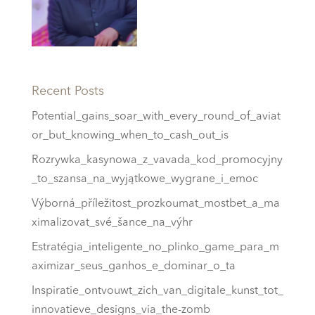
Recent Posts
Potential_gains_soar_with_every_round_of_aviat
or_but_knowing_when_to_cash_out_is
Rozrywka_kasynowa_z_vavada_kod_promocyjny
_to_szansa_na_wyjątkowe_wygrane_i_emoc
Výborná_příležitost_prozkoumat_mostbet_a_ma
ximalizovat_své_šance_na_výhr
Estratégia_inteligente_no_plinko_game_para_m
aximizar_seus_ganhos_e_dominar_o_ta
Inspiratie_ontvouwt_zich_van_digitale_kunst_tot_
innovatieve_designs_via_the-zomb