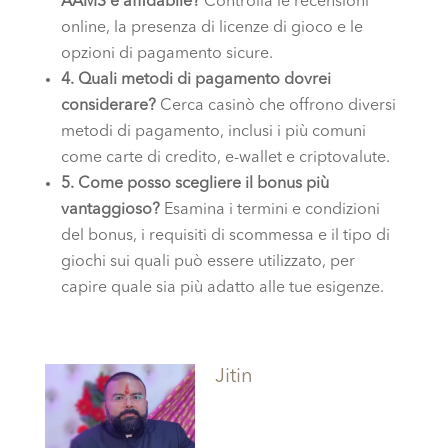
AAMS è affidabile?
Controlla le recensioni
online, la presenza di licenze di gioco e le
opzioni di pagamento sicure.
4. Quali metodi di pagamento dovrei
considerare?
Cerca casinò che offrono diversi
metodi di pagamento, inclusi i più comuni
come carte di credito, e-wallet e criptovalute.
5. Come posso scegliere il bonus più
vantaggioso?
Esamina i termini e condizioni
del bonus, i requisiti di scommessa e il tipo di
giochi sui quali può essere utilizzato, per
capire quale sia più adatto alle tue esigenze.
Jitin