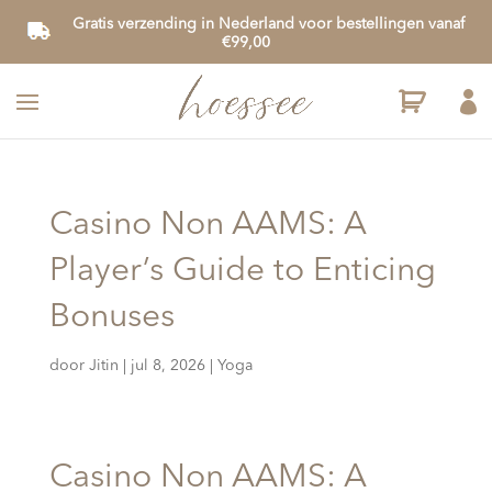
Gratis verzending in Nederland voor bestellingen vanaf
€99,00

Casino Non AAMS: A
Player’s Guide to Enticing
Bonuses
door
Jitin
|
jul 8, 2026
|
Yoga
Casino Non AAMS: A