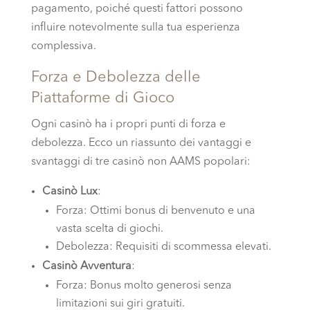
pagamento, poiché questi fattori possono
influire notevolmente sulla tua esperienza
complessiva.
Forza e Debolezza delle
Piattaforme di Gioco
Ogni casinò ha i propri punti di forza e
debolezza. Ecco un riassunto dei vantaggi e
svantaggi di tre casinò non AAMS popolari:
Casinò Lux
:
Forza: Ottimi bonus di benvenuto e una
vasta scelta di giochi.
Debolezza: Requisiti di scommessa elevati.
Casinò Avventura
:
Forza: Bonus molto generosi senza
limitazioni sui giri gratuiti.