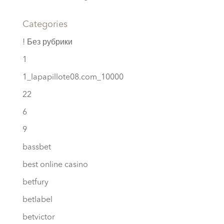
Categories
! Без рубрики
1
1_lapapillote08.com_10000
22
6
9
bassbet
best online casino
betfury
betlabel
betvictor