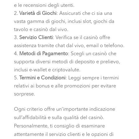
e le recensioni degli utenti.
Varietà di Giochi
: Assicurati che ci sia una
vasta gamma di giochi, inclusi slot, giochi da
tavolo e casinò dal vivo.
Servizio Clienti
: Verifica se il casinò offre
assistenza tramite chat dal vivo, email o telefono.
Metodi di Pagamento
: Scegli un casinò che
supporta diversi metodi di deposito e prelievo,
inclusi e-wallet e criptovalute.
Termini e Condizioni
: Leggi sempre i termini
relativi ai bonus e alle promozioni per evitare
sorprese.
Ogni criterio offre un’importante indicazione
sull’affidabilità e sulla qualità del casinò.
Personalmente, ti consiglio di esaminare
attentamente il servizio clienti e le opzioni di