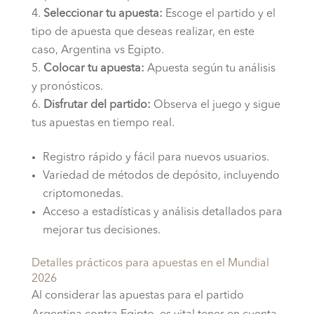
Seleccionar tu apuesta:
Escoge el partido y el
tipo de apuesta que deseas realizar, en este
caso, Argentina vs Egipto.
Colocar tu apuesta:
Apuesta según tu análisis
y pronósticos.
Disfrutar del partido:
Observa el juego y sigue
tus apuestas en tiempo real.
Registro rápido y fácil para nuevos usuarios.
Variedad de métodos de depósito, incluyendo
criptomonedas.
Acceso a estadísticas y análisis detallados para
mejorar tus decisiones.
Detalles prácticos para apuestas en el Mundial
2026
Al considerar las apuestas para el partido