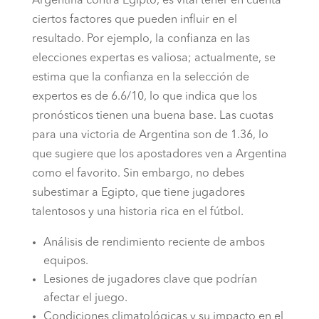
Argentina contra Egipto, es vital tener en cuenta
ciertos factores que pueden influir en el
resultado. Por ejemplo, la confianza en las
elecciones expertas es valiosa; actualmente, se
estima que la confianza en la selección de
expertos es de 6.6/10, lo que indica que los
pronósticos tienen una buena base. Las cuotas
para una victoria de Argentina son de 1.36, lo
que sugiere que los apostadores ven a Argentina
como el favorito. Sin embargo, no debes
subestimar a Egipto, que tiene jugadores
talentosos y una historia rica en el fútbol.
Análisis de rendimiento reciente de ambos
equipos.
Lesiones de jugadores clave que podrían
afectar el juego.
Condiciones climatológicas y su impacto en el