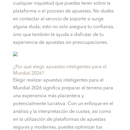
cualquier inquietud que puedas tener sobre la
plataforma o el proceso de apuestas. No dudes
en contactar al servicio de soporte si surge
alguna duda; esto no solo asegura tu confianza,
sino que también te ayuda a disfrutar de tu
experiencia de apuestas sin preocupaciones.
¿Por qué elegir apuestas inteligentes para el
Mundial 2026?
Elegir realizar apuestas inteligentes para el
Mundial 2026 significa preparar el terreno para
una experiencia más placentera y
potencialmente lucrativa. Con un enfoque en el
análisis y la interpretación de cuotas, así como
en la utilización de plataformas de apuestas
seguras y modernas, puedes optimizar tus