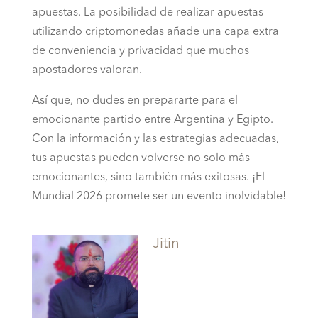
apuestas. La posibilidad de realizar apuestas
utilizando criptomonedas añade una capa extra
de conveniencia y privacidad que muchos
apostadores valoran.
Así que, no dudes en prepararte para el
emocionante partido entre Argentina y Egipto.
Con la información y las estrategias adecuadas,
tus apuestas pueden volverse no solo más
emocionantes, sino también más exitosas. ¡El
Mundial 2026 promete ser un evento inolvidable!
Jitin