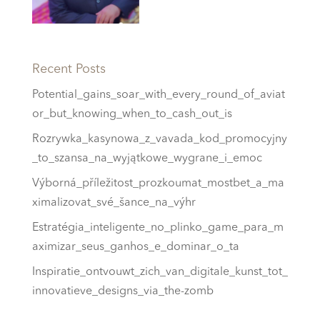
Recent Posts
Potential_gains_soar_with_every_round_of_aviat
or_but_knowing_when_to_cash_out_is
Rozrywka_kasynowa_z_vavada_kod_promocyjny
_to_szansa_na_wyjątkowe_wygrane_i_emoc
Výborná_příležitost_prozkoumat_mostbet_a_ma
ximalizovat_své_šance_na_výhr
Estratégia_inteligente_no_plinko_game_para_m
aximizar_seus_ganhos_e_dominar_o_ta
Inspiratie_ontvouwt_zich_van_digitale_kunst_tot_
innovatieve_designs_via_the-zomb