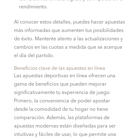
rendimiento.
Al conocer estos detalles, puedes hacer apuestas
más informadas que aumenten tus posibilidades
de éxito. Mantente atento a las actualizaciones y
cambios en las cuotas a medida que se acerque
el día del partido.
Beneficios clave de las apuestas en línea
Las apuestas deportivas en línea ofrecen una
gama de beneficios que pueden mejorar
significativamente tu experiencia de juego.
Primero, la conveniencia de poder apostar
desde la comodidad de tu hogar no tiene
comparación. Además, las plataformas de
apuestas modernas están diseñadas para ser
intuitivas y fáciles de usar, lo que permite una