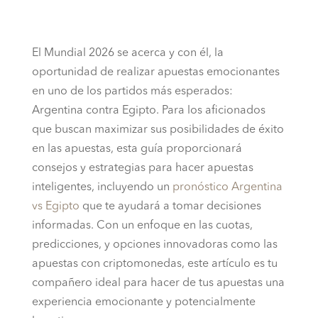
El Mundial 2026 se acerca y con él, la
oportunidad de realizar apuestas emocionantes
en uno de los partidos más esperados:
Argentina contra Egipto. Para los aficionados
que buscan maximizar sus posibilidades de éxito
en las apuestas, esta guía proporcionará
consejos y estrategias para hacer apuestas
inteligentes, incluyendo un
pronóstico Argentina
vs Egipto
que te ayudará a tomar decisiones
informadas. Con un enfoque en las cuotas,
predicciones, y opciones innovadoras como las
apuestas con criptomonedas, este artículo es tu
compañero ideal para hacer de tus apuestas una
experiencia emocionante y potencialmente