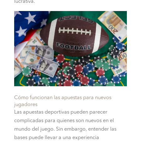
lucrativa.
Cómo funcionan las apuestas para nuevos
jugadores
Las apuestas deportivas pueden parecer
complicadas para quienes son nuevos en el
mundo del juego. Sin embargo, entender las
bases puede llevar a una experiencia