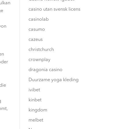
ulkan
casino utan svensk licens
ge
casinolab
 von
casumo
cazeus
christchurch
len
crownplay
oder
dragonia casino
Duurzame yoga kleding
die
ivibet
kinbet
g
mmt,
kingdom
melbet