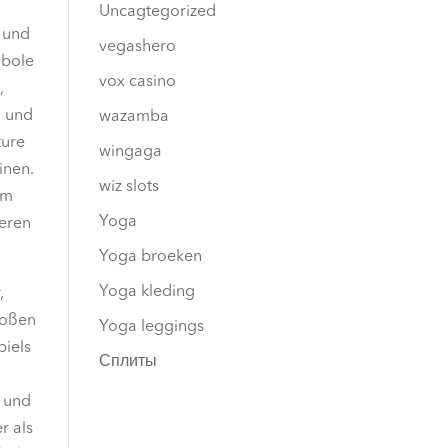
Uncagtegorized
n und
vegashero
mbole
vox casino
,
l und
wazamba
ture
wingaga
inen.
wiz slots
um
Yoga
eren
Yoga broeken
Yoga kleding
,
großen
Yoga leggings
piels
Сплиты
n und
r als