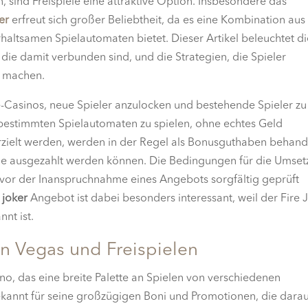
sind Freispiele eine attraktive Option. Insbesondere das
er
erfreut sich großer Beliebtheit, da es eine Kombination aus
ltsamen Spielautomaten bietet. Dieser Artikel beleuchtet di
die damit verbunden sind, und die Strategien, die Spieler
u machen.
ne-Casinos, neue Spieler anzulocken und bestehende Spieler zu
 bestimmten Spielautomaten zu spielen, ohne echtes Geld
erzielt werden, werden in der Regel als Bonusguthaben behand
ie ausgezahlt werden können. Die Bedingungen für die Umse
n vor der Inanspruchnahme eines Angebots sorgfältig geprüft
 joker
Angebot ist dabei besonders interessant, weil der Fire 
nnt ist.
n Vegas und Freispielen
ino, das eine breite Palette an Spielen von verschiedenen
ekannt für seine großzügigen Boni und Promotionen, die darau