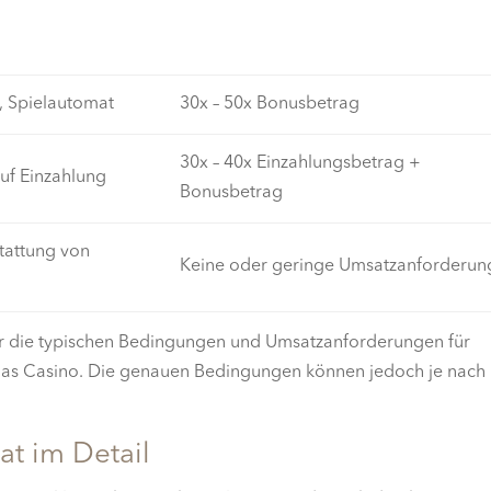
e, Spielautomat
30x – 50x Bonusbetrag
30x – 40x Einzahlungsbetrag +
uf Einzahlung
Bonusbetrag
tattung von
Keine oder geringe Umsatzanforderun
ber die typischen Bedingungen und Umsatzanforderungen für
gas Casino. Die genauen Bedingungen können jedoch je nach
at im Detail