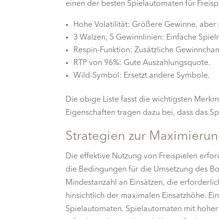
einen der besten Spielautomaten für Freisp
Hohe Volatilität: Größere Gewinne, aber 
3 Walzen, 5 Gewinnlinien: Einfache Spie
Respin-Funktion: Zusätzliche Gewinncha
RTP von 96%: Gute Auszahlungsquote.
Wild-Symbol: Ersetzt andere Symbole.
Die obige Liste fasst die wichtigsten Mer
Eigenschaften tragen dazu bei, dass das Spi
Strategien zur Maximierun
Die effektive Nutzung von Freispielen erfor
die Bedingungen für die Umsetzung des Bon
Mindestanzahl an Einsätzen, die erforderli
hinsichtlich der maximalen Einsatzhöhe. Ein
Spielautomaten. Spielautomaten mit hoher V