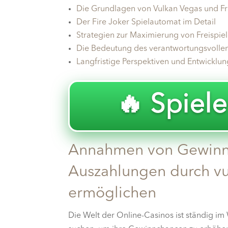
Die Grundlagen von Vulkan Vegas und Fr
Der Fire Joker Spielautomat im Detail
Strategien zur Maximierung von Freispie
Die Bedeutung des verantwortungsvollen
Langfristige Perspektiven und Entwicklu
🔥 Spiele
Annahmen von Gewinnk
Auszahlungen durch vul
ermöglichen
Die Welt der Online-Casinos ist ständig im