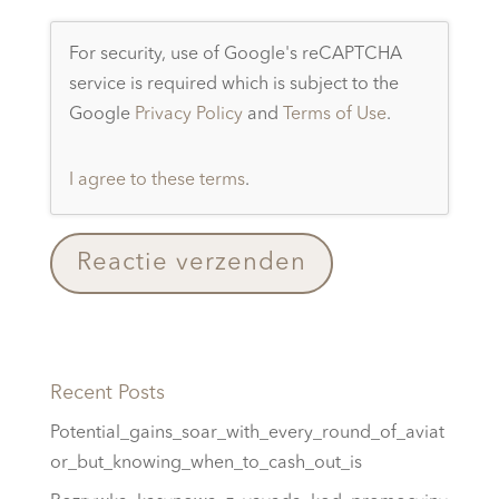
For security, use of Google's reCAPTCHA
service is required which is subject to the
Google
Privacy Policy
and
Terms of Use
.
I agree to these terms
.
Recent Posts
Potential_gains_soar_with_every_round_of_aviat
or_but_knowing_when_to_cash_out_is