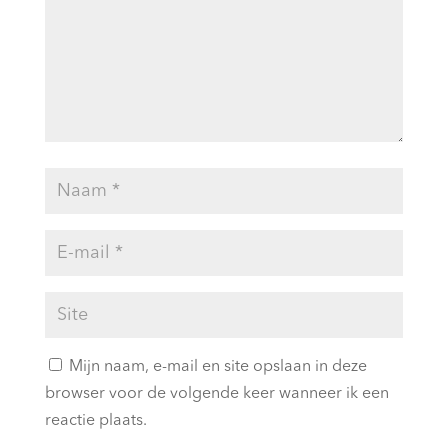
Mijn naam, e-mail en site opslaan in deze
browser voor de volgende keer wanneer ik een
reactie plaats.