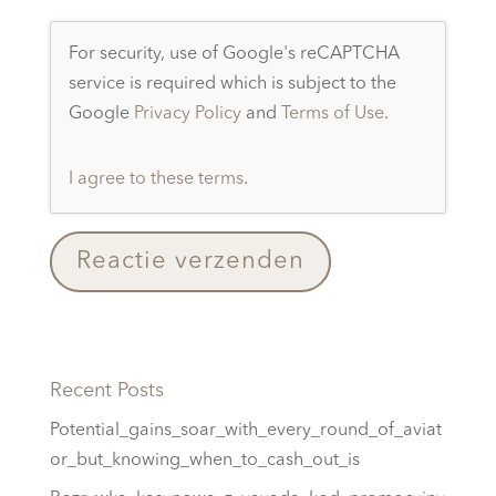
For security, use of Google's reCAPTCHA
service is required which is subject to the
Google
Privacy Policy
and
Terms of Use
.
I agree to these terms
.
Recent Posts
Potential_gains_soar_with_every_round_of_aviat
or_but_knowing_when_to_cash_out_is