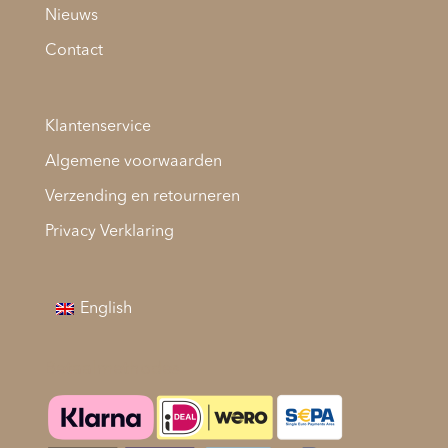
Nieuws
Contact
Klantenservice
Algemene voorwaarden
Verzending en retourneren
Privacy Verklaring
English
Betaalmethodes