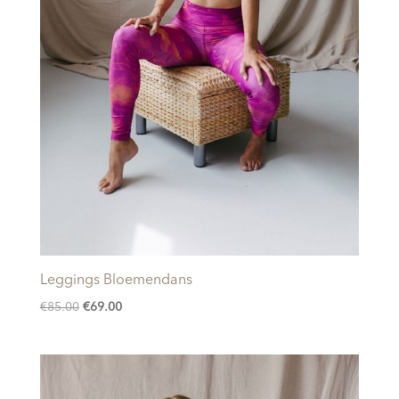
Leggings Bloemendans
Oorspronkelijke
Huidige
€
85.00
€
69.00
prijs
prijs
was:
is:
€85.00.
€69.00.