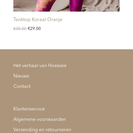
Tanktop Koraal Oranje
Oorspronkelijke
Huidige
€
35.00
€
29.00
prijs
prijs
was:
is:
€35.00.
€29.00.
Het verhaal van Hoessee
Nieuws
Contact
Klantenservice
Algemene voorwaarden
Verzending en retourneren