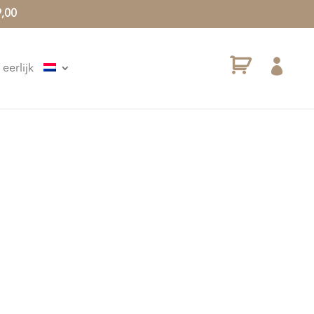
9,00

eerlijk