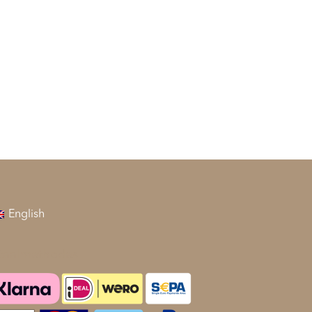
English
taalmethodes