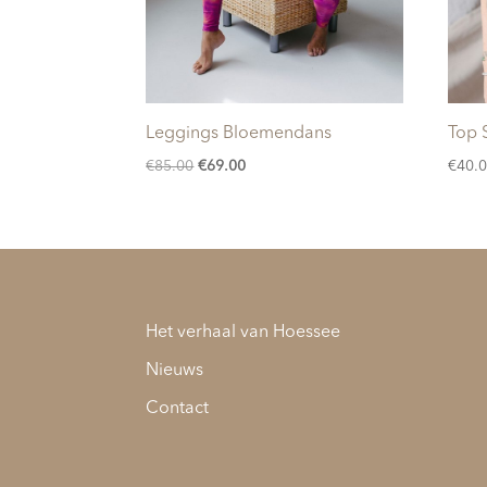
Leggings Bloemendans
Top 
Oorspronkelijke
Huidige
€
85.00
€
69.00
€
40.
prijs
prijs
was:
is:
€85.00.
€69.00.
Het verhaal van Hoessee
Nieuws
Contact