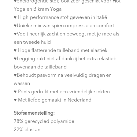
♥︎
Sneldrogende stof; ook zeer geschikt voor Hot
Yoga en Bikram Yoga
♥︎
High-performance stof geweven in Italië
♥︎
Unieke mix van spiercompressie en comfort
♥︎
Voelt heerlijk zacht en beweegt met je mee als
een tweede huid
♥︎
Hoge flatterende tailleband met elastiek
♥︎
Legging zakt niet af dankzij het extra elastiek
bovenaan de tailleband
♥︎
Behoudt pasvorm na veelvuldig dragen en
wassen
♥︎
Prints gedrukt met eco-vriendelijke inkten
♥︎
Met liefde gemaakt in Nederland
Stofsamenstelling:
78% gerecycled polyamide
22% elastan