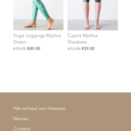
Yoga Leggings Mytilus
Capris Mytilus
Green
Shadows
Oorspronkelijke
Huidige
Oorspronkelijke
Huidige
€
79.95
€
49.00
€
72.95
€
39.00
prijs
prijs
prijs
prijs
was:
is:
was:
is:
€79.95.
€49.00.
€72.95.
€39.00.
Het verhaal van Hoessee
Nieuws
Contact