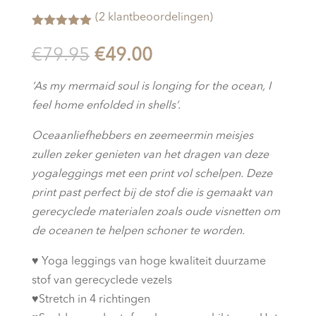
(
2
klantbeoordelingen)
Gewaardeerd
5.00
op 5
Oorspronkelijke
Huidige
€
79.95
€
49.00
gebaseerd
op
klant
prijs
prijs
waarderingen
‘As my mermaid soul is longing for the ocean, I
was:
is:
feel home enfolded in shells’.
€79.95.
€49.00.
Oceaanliefhebbers en zeemeermin meisjes
zullen zeker genieten van het dragen van deze
yogaleggings met een print vol schelpen.
Deze
print past perfect bij de stof die is gemaakt van
gerecyclede materialen zoals oude visnetten om
de oceanen te helpen schoner te worden.
♥︎
Yoga leggings van hoge kwaliteit duurzame
stof van gerecyclede vezels
♥︎
Stretch in 4 richtingen