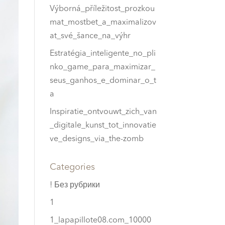
Výborná_příležitost_prozkou
mat_mostbet_a_maximalizov
at_své_šance_na_výhr
Estratégia_inteligente_no_pli
nko_game_para_maximizar_
seus_ganhos_e_dominar_o_t
a
Inspiratie_ontvouwt_zich_van
_digitale_kunst_tot_innovatie
ve_designs_via_the-zomb
Categories
! Без рубрики
1
1_lapapillote08.com_10000