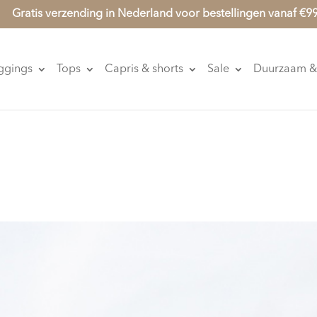
Gratis verzending in Nederland voor bestellingen vanaf €9
ggings
Tops
Capris & shorts
Sale
Duurzaam & 