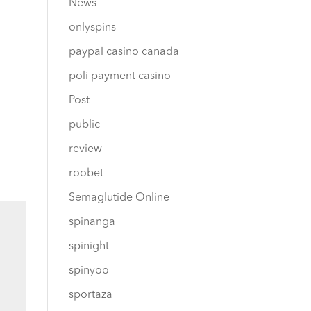
News
onlyspins
paypal casino canada
poli payment casino
Post
public
review
roobet
Semaglutide Online
spinanga
spinight
spinyoo
sportaza