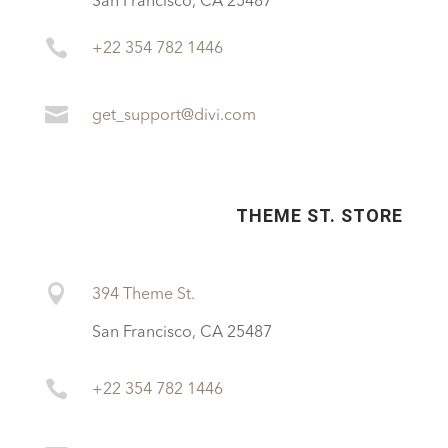
San Francisco, CA 25487

+22 354 782 1446

get_support@divi.com
THEME ST. STORE

394 Theme St.
San Francisco, CA 25487

+22 354 782 1446