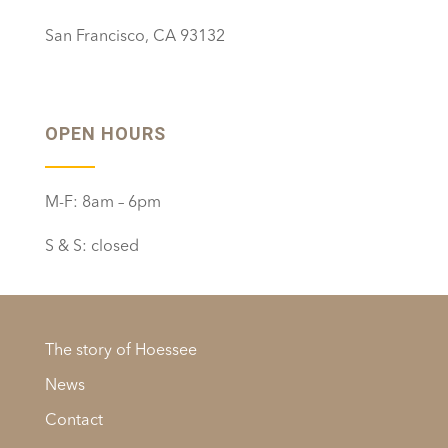
San Francisco, CA 93132
OPEN HOURS
M-F: 8am – 6pm
S & S: closed
The story of Hoessee
News
Contact